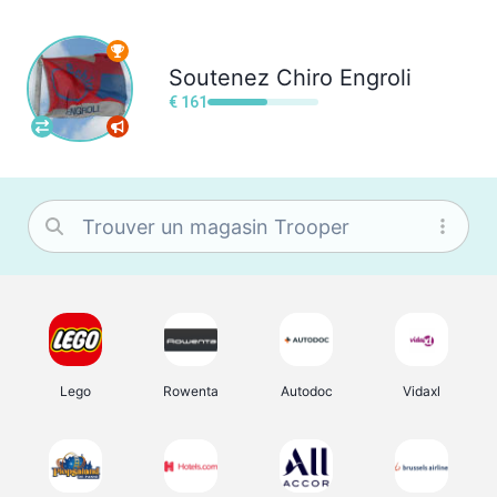
Soutenez
Chiro Engroli
€ 161
Lego
Rowenta
Autodoc
Vidaxl