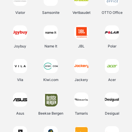
Viator
Samsonite
Vertbaudet
OTTO Office
Joybuy
Name It
JBL
Polar
Vila
Kiwi.com
Jackery
Acer
Asus
Beekse Bergen
Tamaris
Desigual