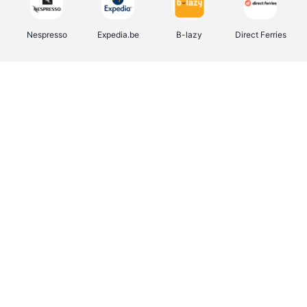
Nespresso
Expedia.be
B-lazy
Direct Ferries
Shop like you Give A Damn
Stronger
Tefal
DreamLand
Yves Rocher
Rentcars BE
CAMPER
Marie-Stella-Maris
Philips Hue
Babor
Schäfer Shop
Walibi