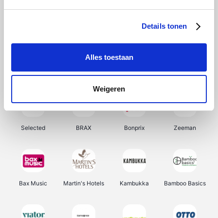
About You
Ekoi
Office-Deals
Pizzahut.be
Details tonen
Alles toestaan
Samsung
My Jewellery
Delonghi
Tennis Point
Weigeren
Selected
BRAX
Bonprix
Zeeman
Bax Music
Martin's Hotels
Kambukka
Bamboo Basics