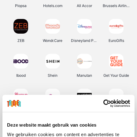
Plopsa
Hotels.com
All Accor
Brussels Airlines
ZEB
Wondr.Care
Disneyland Paris
EuroGifts
Ibood
Shein
Manutan
Get Your Guide
YourSurprise.be
Sunparks
Maisons du Monde
Transavia
Deze website maakt gebruik van cookies
We gebruiken cookies om content en advertenties te