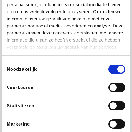
personaliseren, om functies voor social media te bieden
Fnac
Beauty Plaza
Tuifly.be
Dyson
en om ons websiteverkeer te analyseren. Ook delen we
informatie over uw gebruik van onze site met onze
partners voor social media, adverteren en analyse. Deze
partners kunnen deze gegevens combineren met andere
informatie die u aan ze heeft verstrekt of die ze hebben
Weekendesk
Sarenza
Schiesser
Interhome
verzameld op basis van uw gebruik van hun services.
Toestemmingsselectie
Noodzakelijk
Bolt Energie
Maxi Zoo
Auto5
Lufthansa
Voorkeuren
Statistieken
CheapTickets.be
Hunkemöller
Tempur
DeubaXXL
Marketing