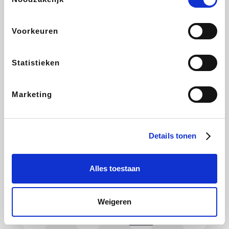
Holidaysuites.be
DreamLand
Stronger
Philips Hue
Voorkeuren
Statistieken
Yves Rocher
Babor
RAD
Marie-Stella-Maris
Marketing
Schäfer Shop
Walibi
Pierre et Vacances
Newpharma
Details tonen
Alles toestaan
Spartoo
Plopsa Verblijven
Warredal
Pixartprinting
Weigeren