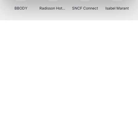
BBODY
Radisson Hotels
SNCF Connect
Isabel Marant
Ici Paris XL
BergHOFF Home
Brouwland
I-run
Moulinex
Happy Size
Atlas & Zanzibar
Kenwood
123optic
Marlies Dekkers
Lyca Mobile
LIU JO