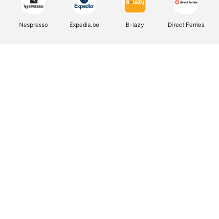
Nespresso
Expedia.be
B-lazy
Direct Ferries
Shop like you Give A Damn
Tefal
Rentcars BE
DreamLand
CAMPER
Yves Rocher
Stronger
Philips Hue
Babor
RAD
Schäfer Shop
Marie-Stella-Maris