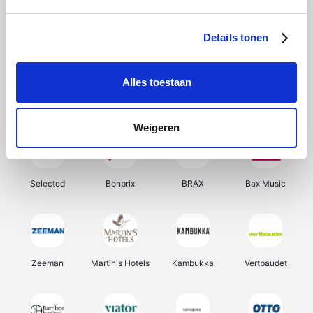
About You
Ekoi
Office-Deals
Pizzahut.be
Details tonen
Alles toestaan
Samsung
Delonghi
Tennis Point
My Jewellery
Weigeren
Selected
Bonprix
BRAX
Bax Music
Zeeman
Martin's Hotels
Kambukka
Vertbaudet