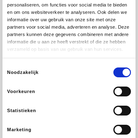
personaliseren, om functies voor social media te bieden
Beauty Plaza
Fnac
Tuifly.be
Dyson
en om ons websiteverkeer te analyseren. Ook delen we
informatie over uw gebruik van onze site met onze
partners voor social media, adverteren en analyse. Deze
partners kunnen deze gegevens combineren met andere
informatie die u aan ze heeft verstrekt of die ze hebben
Weekendesk
Sarenza
Schiesser
Interhome
verzameld op basis van uw gebruik van hun services.
Toestemmingsselectie
Noodzakelijk
Bolt Energie
Auto5
Maxi Zoo
Lufthansa
Voorkeuren
Statistieken
CheapTickets.be
Hunkemöller
Tempur
DeubaXXL
Marketing