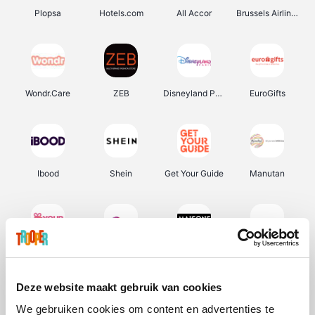
Plopsa
Hotels.com
All Accor
Brussels Airlines
Wondr.Care
ZEB
Disneyland Paris
EuroGifts
Ibood
Shein
Get Your Guide
Manutan
YourSurprise.be
Sunparks
Maisons du Monde
Transavia
Deze website maakt gebruik van cookies
We gebruiken cookies om content en advertenties te