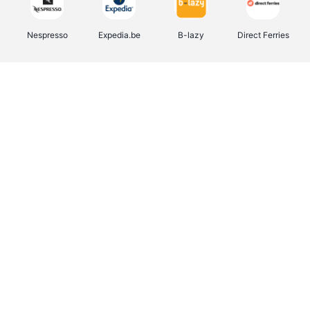
Nespresso
Expedia.be
B-lazy
Direct Ferries
Shop like you Give A Damn
Tefal
Rentcars BE
DreamLand
CAMPER
Yves Rocher
Stronger
Philips Hue
Babor
RAD
Schäfer Shop
Marie-Stella-Maris