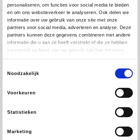
personaliseren, om functies voor social media te bieden
Beauty Plaza
Fnac
Tuifly.be
Dyson
en om ons websiteverkeer te analyseren. Ook delen we
informatie over uw gebruik van onze site met onze
partners voor social media, adverteren en analyse. Deze
partners kunnen deze gegevens combineren met andere
informatie die u aan ze heeft verstrekt of die ze hebben
Weekendesk
Sarenza
Schiesser
Interhome
verzameld op basis van uw gebruik van hun services.
Toestemmingsselectie
Noodzakelijk
Bolt Energie
Auto5
Maxi Zoo
Lufthansa
Voorkeuren
Statistieken
CheapTickets.be
Hunkemöller
Tempur
DeubaXXL
Marketing