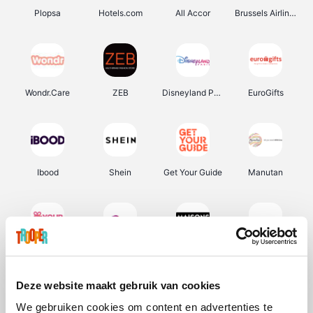
Plopsa
Hotels.com
All Accor
Brussels Airlines
Wondr.Care
ZEB
Disneyland Paris
EuroGifts
Ibood
Shein
Get Your Guide
Manutan
YourSurprise.be
Sunparks
Maisons du Monde
Transavia
Deze website maakt gebruik van cookies
We gebruiken cookies om content en advertenties te