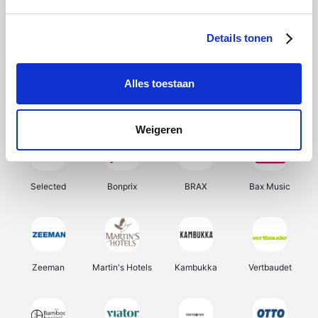
About You
Ekoi
Office-Deals
Pizzahut.be
Details tonen
Alles toestaan
Samsung
Delonghi
Tennis Point
My Jewellery
Weigeren
Selected
Bonprix
BRAX
Bax Music
Zeeman
Martin's Hotels
Kambukka
Vertbaudet