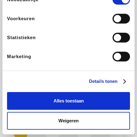
Plopsa
Brussels Airlines
All Accor
Hotels.com
Voorkeuren
Statistieken
ZEB
Wondr.Care
Disneyland Paris
Ibood
Marketing
EuroGifts
Shein
Manutan
Get Your Guide
Details tonen
Alles toestaan
YourSurprise.be
Sunparks
Maisons du Monde
Beauty Plaza
Weigeren