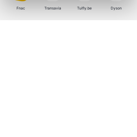
Fnac
Transavia
Tuifly.be
Dyson
Sarenza
Weekendesk
Schiesser
Interhome
Maxi Zoo
Bolt Energie
Auto5
Lufthansa
CheapTickets.be
Tempur
Hunkemöller
DeubaXXL