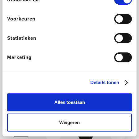
Yves Rocher
Rentcars BE
CAMPER
Marie-Stella-Maris
Voorkeuren
Statistieken
Philips Hue
Babor
Schäfer Shop
Walibi
Marketing
Pierre et Vacances
RAD
Spartoo
Plopsa Verblijven
Details tonen
Alles toestaan
Pixartprinting
BBODY
Holidaysuites.be
Radisson Hotels
Weigeren