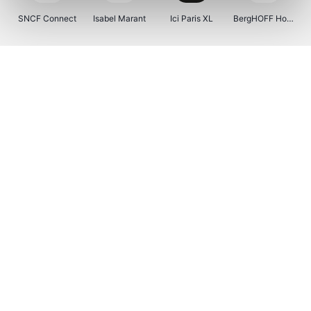
SNCF Connect
Isabel Marant
Ici Paris XL
BergHOFF Home
Kenwood
Brouwland
I-run
Moulinex
Happy Size
Atlas & Zanzibar
Visiondirect
123optic
Warredal
Marlies Dekkers
Lyca Mobile
Tiqets