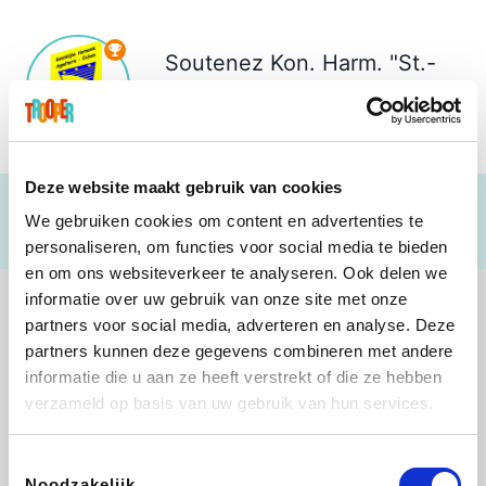
Soutenez
Kon. Harm. "St.-
Cecilia" Appelterre-Eichem
€ 672
Deze website maakt gebruik van cookies
We gebruiken cookies om content en advertenties te
personaliseren, om functies voor social media te bieden
en om ons websiteverkeer te analyseren. Ook delen we
informatie over uw gebruik van onze site met onze
partners voor social media, adverteren en analyse. Deze
partners kunnen deze gegevens combineren met andere
informatie die u aan ze heeft verstrekt of die ze hebben
Shop like you Give A Damn
Stronger
Tefal
DreamLand
verzameld op basis van uw gebruik van hun services.
Toestemmingsselectie
Noodzakelijk