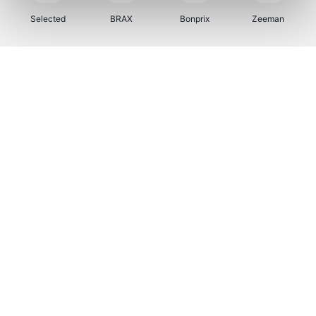
Selected
BRAX
Bonprix
Zeeman
Bax Music
Martin's Hotels
Kambukka
Bamboo Basics
Viator
Samsonite
Vertbaudet
OTTO Office
Joybuy
Name It
JBL
Polar