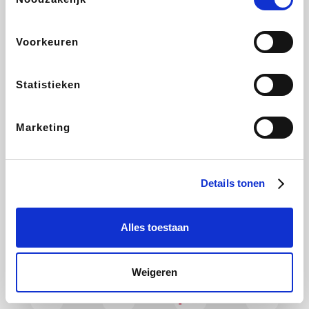
Bolt Energie
Maxi Zoo
Auto5
Lufthansa
Voorkeuren
Statistieken
CheapTickets.be
Hunkemöller
Tempur
DeubaXXL
Marketing
About You
Ekoi
Office-Deals
Pizzahut.be
Details tonen
Alles toestaan
Samsung
My Jewellery
Delonghi
Tennis Point
Weigeren