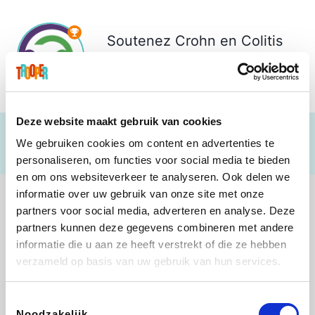
Soutenez
Crohn en Colitis
ulcerosa vzw.
€ 2.116
Deze website maakt gebruik van cookies
We gebruiken cookies om content en advertenties te
personaliseren, om functies voor social media te bieden
en om ons websiteverkeer te analyseren. Ook delen we
informatie over uw gebruik van onze site met onze
partners voor social media, adverteren en analyse. Deze
partners kunnen deze gegevens combineren met andere
informatie die u aan ze heeft verstrekt of die ze hebben
Weekendesk
Sarenza
Schiesser
Interhome
verzameld op basis van uw gebruik van hun services.
Toestemmingsselectie
Noodzakelijk