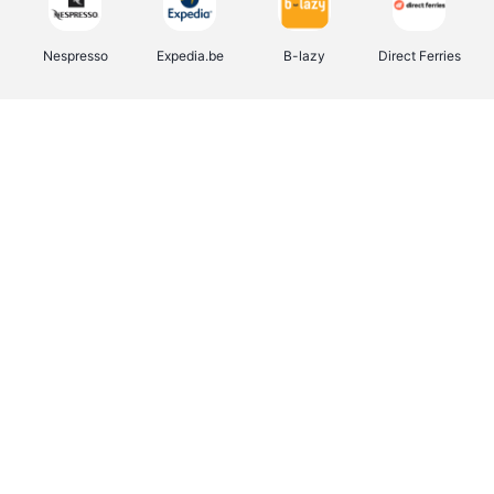
Nespresso
Expedia.be
B-lazy
Direct Ferries
Shop like you Give A Damn
Tefal
Rentcars BE
DreamLand
CAMPER
Yves Rocher
Stronger
Philips Hue
Babor
RAD
Schäfer Shop
Marie-Stella-Maris