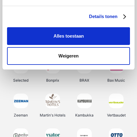
About You
Ekoi
Office-Deals
Pizzahut.be
Details tonen
Alles toestaan
Samsung
Delonghi
Tennis Point
My Jewellery
Weigeren
Selected
Bonprix
BRAX
Bax Music
Zeeman
Martin's Hotels
Kambukka
Vertbaudet