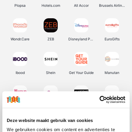
Plopsa
Hotels.com
All Accor
Brussels Airlines
Wondr.Care
ZEB
Disneyland Paris
EuroGifts
Ibood
Shein
Get Your Guide
Manutan
YourSurprise.be
Sunparks
Maisons du Monde
Transavia
Deze website maakt gebruik van cookies
We gebruiken cookies om content en advertenties te