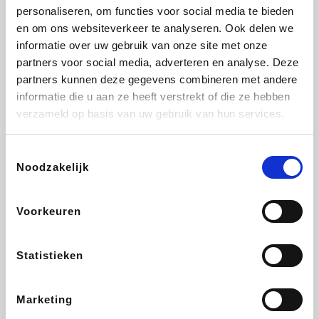
personaliseren, om functies voor social media te bieden
Beauty Plaza
Fnac
Tuifly.be
Dyson
en om ons websiteverkeer te analyseren. Ook delen we
informatie over uw gebruik van onze site met onze
partners voor social media, adverteren en analyse. Deze
partners kunnen deze gegevens combineren met andere
informatie die u aan ze heeft verstrekt of die ze hebben
Weekendesk
Sarenza
Schiesser
Interhome
verzameld op basis van uw gebruik van hun services.
Toestemmingsselectie
Noodzakelijk
Bolt Energie
Auto5
Maxi Zoo
Lufthansa
Voorkeuren
Statistieken
CheapTickets.be
Hunkemöller
Tempur
DeubaXXL
Marketing