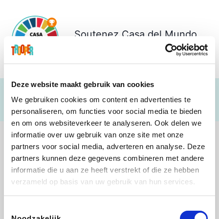
Soutenez
Casa del Mundo
€ 321
Deze website maakt gebruik van cookies
We gebruiken cookies om content en advertenties te
personaliseren, om functies voor social media te bieden
en om ons websiteverkeer te analyseren. Ook delen we
informatie over uw gebruik van onze site met onze
partners voor social media, adverteren en analyse. Deze
partners kunnen deze gegevens combineren met andere
informatie die u aan ze heeft verstrekt of die ze hebben
Shop like you Give A Damn
Stronger
Tefal
DreamLand
verzameld op basis van uw gebruik van hun services.
Toestemmingsselectie
Noodzakelijk