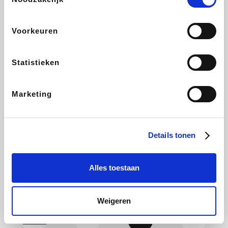
Yves Rocher
Rentcars BE
CAMPER
Marie-Stella-Maris
Voorkeuren
Statistieken
Philips Hue
Babor
Schäfer Shop
Walibi
Marketing
Pierre et Vacances
RAD
Spartoo
Plopsa Verblijven
Details tonen
Alles toestaan
Pixartprinting
BBODY
Holidaysuites.be
Radisson Hotels
Weigeren