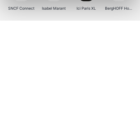
SNCF Connect
Isabel Marant
Ici Paris XL
BergHOFF Home
Kenwood
Brouwland
I-run
Moulinex
Happy Size
Atlas & Zanzibar
Visiondirect
123optic
Warredal
Marlies Dekkers
Lyca Mobile
Tiqets