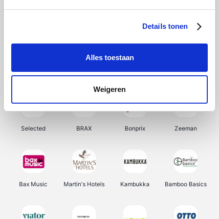
About You
Ekoi
Office-Deals
Pizzahut.be
Details tonen
Alles toestaan
Samsung
My Jewellery
Delonghi
Tennis Point
Weigeren
Selected
BRAX
Bonprix
Zeeman
Bax Music
Martin's Hotels
Kambukka
Bamboo Basics