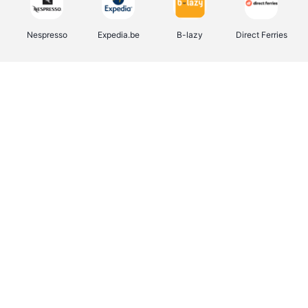
Nespresso
Expedia.be
B-lazy
Direct Ferries
Shop like you Give A Damn
Stronger
Tefal
DreamLand
Yves Rocher
Rentcars BE
CAMPER
Marie-Stella-Maris
Philips Hue
Babor
Schäfer Shop
Walibi