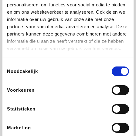
personaliseren, om functies voor social media te bieden
Fnac
Beauty Plaza
Tuifly.be
Dyson
en om ons websiteverkeer te analyseren. Ook delen we
informatie over uw gebruik van onze site met onze
partners voor social media, adverteren en analyse. Deze
partners kunnen deze gegevens combineren met andere
informatie die u aan ze heeft verstrekt of die ze hebben
Weekendesk
Sarenza
Schiesser
Interhome
verzameld op basis van uw gebruik van hun services.
Toestemmingsselectie
Noodzakelijk
Bolt Energie
Maxi Zoo
Auto5
Lufthansa
Voorkeuren
Statistieken
CheapTickets.be
Hunkemöller
Tempur
DeubaXXL
Marketing