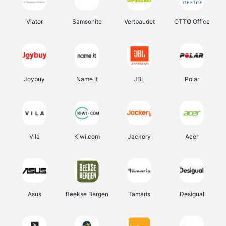
Viator
Samsonite
Vertbaudet
OTTO Office
Joybuy
Name It
JBL
Polar
Vila
Kiwi.com
Jackery
Acer
Asus
Beekse Bergen
Tamaris
Desigual