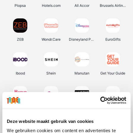
Plopsa
Hotels.com
All Accor
Brussels Airlines
ZEB
Wondr.Care
Disneyland Paris
EuroGifts
Ibood
Shein
Manutan
Get Your Guide
YourSurprise.be
Sunparks
Maisons du Monde
Transavia
Deze website maakt gebruik van cookies
We gebruiken cookies om content en advertenties te