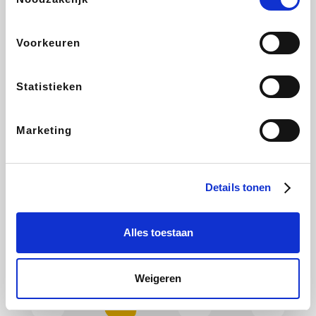
Hotels.com
Plopsa
All Accor
Brussels Airlines
Voorkeuren
Statistieken
Wondr.Care
Disneyland Paris
EuroGifts
ZEB
Marketing
Ibood
Get Your Guide
Shein
Manutan
Details tonen
Alles toestaan
YourSurprise.be
Sunparks
Maisons du Monde
Transavia
Weigeren