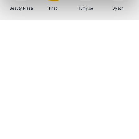
Beauty Plaza
Fnac
Tuifly.be
Dyson
Sarenza
Interhome
Schiesser
Bolt Energie
Auto5
Maxi Zoo
Lufthansa
DeubaXXL
Ekoi
CheapTickets.be
Tempur
About You