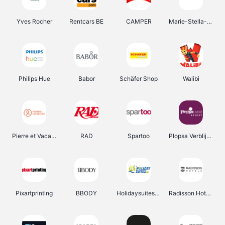
Yves Rocher
Rentcars BE
CAMPER
Marie-Stella-Maris
Philips Hue
Babor
Schäfer Shop
Walibi
Pierre et Vacances
RAD
Spartoo
Plopsa Verblijven
Pixartprinting
BBODY
Holidaysuites.be
Radisson Hotels