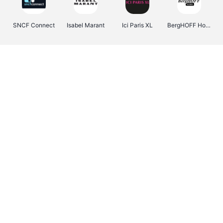
SNCF Connect
Isabel Marant
Ici Paris XL
BergHOFF Home
Kenwood
Brouwland
I-run
Moulinex
Happy Size
Atlas & Zanzibar
Visiondirect
123optic
Warredal
Marlies Dekkers
Lyca Mobile
Tiqets