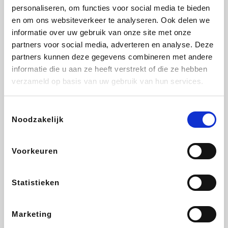
personaliseren, om functies voor social media te bieden
Selected
BRAX
Bonprix
Zeeman
en om ons websiteverkeer te analyseren. Ook delen we
informatie over uw gebruik van onze site met onze
partners voor social media, adverteren en analyse. Deze
partners kunnen deze gegevens combineren met andere
informatie die u aan ze heeft verstrekt of die ze hebben
Bax Music
Martin's Hotels
Kambukka
Bamboo Basics
verzameld op basis van uw gebruik van hun services.
Toestemmingsselectie
Noodzakelijk
Viator
Samsonite
Vertbaudet
OTTO Office
Voorkeuren
Statistieken
Joybuy
Name It
JBL
Polar
Marketing