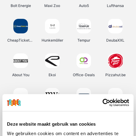
Bolt Energie
Maxi Zoo
Auto5
Lufthansa
CheapTickets.be
Hunkemöller
Tempur
DeubaXXL
About You
Ekoi
Office-Deals
Pizzahut.be
Samsung
My Jewellery
Delonghi
Tennis Point
Deze website maakt gebruik van cookies
We gebruiken cookies om content en advertenties te