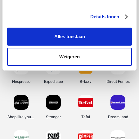
Vila
Kiwi.com
Jackery
Acer
Details tonen
Alles toestaan
Asus
Beekse Bergen
Tamaris
Desigual
Weigeren
Nespresso
Expedia.be
B-lazy
Direct Ferries
Shop like you Give A Damn
Stronger
Tefal
DreamLand