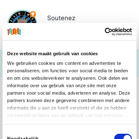
Soutenez
Blauwzwartvrienden Torhout
€ 295
Deze website maakt gebruik van cookies
We gebruiken cookies om content en advertenties te
personaliseren, om functies voor social media te bieden
en om ons websiteverkeer te analyseren. Ook delen we
informatie over uw gebruik van onze site met onze
partners voor social media, adverteren en analyse. Deze
partners kunnen deze gegevens combineren met andere
informatie die u aan ze heeft verstrekt of die ze hebben
B-lazy
Direct Ferries
Tefal
Rentcars BE
verzameld op basis van uw gebruik van hun services.
Toestemmingsselectie
Noodzakelijk