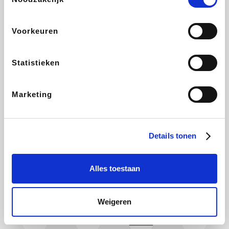
CAMPER
Holidaysuites.be
DreamLand
Stronger
Voorkeuren
Statistieken
Philips Hue
Yves Rocher
Babor
RAD
Marketing
Marie-Stella-Maris
Schäfer Shop
Walibi
Pierre et Vacances
Details tonen
Alles toestaan
Newpharma
Spartoo
Plopsa Verblijven
Warredal
Weigeren