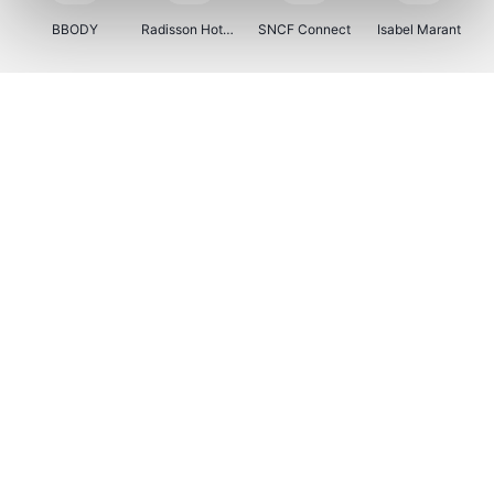
BBODY
Radisson Hotels
SNCF Connect
Isabel Marant
Ici Paris XL
BergHOFF Home
Brouwland
I-run
Moulinex
Happy Size
Atlas & Zanzibar
Kenwood
123optic
Marlies Dekkers
Lyca Mobile
LIU JO