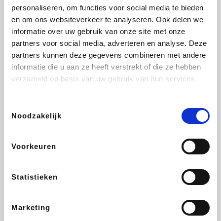
personaliseren, om functies voor social media te bieden
Fnac
Beauty Plaza
Tuifly.be
Dyson
en om ons websiteverkeer te analyseren. Ook delen we
informatie over uw gebruik van onze site met onze
partners voor social media, adverteren en analyse. Deze
partners kunnen deze gegevens combineren met andere
informatie die u aan ze heeft verstrekt of die ze hebben
Weekendesk
Sarenza
Schiesser
Interhome
verzameld op basis van uw gebruik van hun services.
Toestemmingsselectie
Noodzakelijk
Bolt Energie
Maxi Zoo
Auto5
Lufthansa
Voorkeuren
Statistieken
CheapTickets.be
Hunkemöller
Tempur
DeubaXXL
Marketing