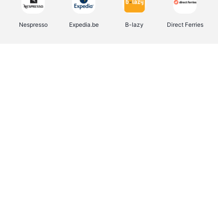
Nespresso
Expedia.be
B-lazy
Direct Ferries
Shop like you Give A Damn
Stronger
Tefal
DreamLand
Yves Rocher
Rentcars BE
CAMPER
Marie-Stella-Maris
Philips Hue
Babor
Schäfer Shop
Walibi