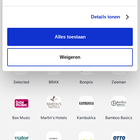
About You
Ekoi
Office-Deals
Pizzahut.be
Details tonen
Alles toestaan
Samsung
My Jewellery
Delonghi
Tennis Point
Weigeren
Selected
BRAX
Bonprix
Zeeman
Bax Music
Martin's Hotels
Kambukka
Bamboo Basics