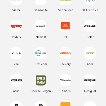
Viator
Samsonite
Vertbaudet
OTTO Office
Joybuy
Name It
JBL
Polar
Vila
Kiwi.com
Jackery
Acer
Asus
Beekse Bergen
Tamaris
Desigual