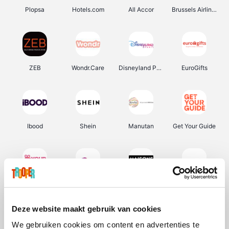
Plopsa
Hotels.com
All Accor
Brussels Airlines
ZEB
Wondr.Care
Disneyland Paris
EuroGifts
Ibood
Shein
Manutan
Get Your Guide
YourSurprise.be
Sunparks
Maisons du Monde
Transavia
Deze website maakt gebruik van cookies
We gebruiken cookies om content en advertenties te