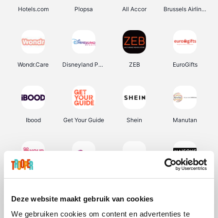
Hotels.com
Plopsa
All Accor
Brussels Airlines
Wondr.Care
Disneyland Paris
ZEB
EuroGifts
Ibood
Get Your Guide
Shein
Manutan
YourSurprise.be
Sunparks
Transavia
Maisons du Monde
Deze website maakt gebruik van cookies
We gebruiken cookies om content en advertenties te