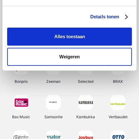
Hunkemöller
Office-Deals
Pizzahut.be
Weekendesk
Details tonen
Alles toestaan
My Jewellery
Tennis Point
Samsung
Delonghi
Weigeren
Bonprix
Zeeman
Selected
BRAX
Bax Music
Samsonite
Kambukka
Vertbaudet