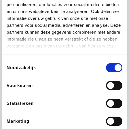
personaliseren, om functies voor social media te bieden
Beauty Plaza
Tuifly.be
Fnac
Dyson
en om ons websiteverkeer te analyseren. Ook delen we
informatie over uw gebruik van onze site met onze
partners voor social media, adverteren en analyse. Deze
partners kunnen deze gegevens combineren met andere
informatie die u aan ze heeft verstrekt of die ze hebben
Sarenza
Interhome
Schiesser
Bolt Energie
verzameld op basis van uw gebruik van hun services.
Toestemmingsselectie
Noodzakelijk
Auto5
Maxi Zoo
Lufthansa
DeubaXXL
Voorkeuren
Statistieken
Ekoi
CheapTickets.be
Tempur
About You
Marketing