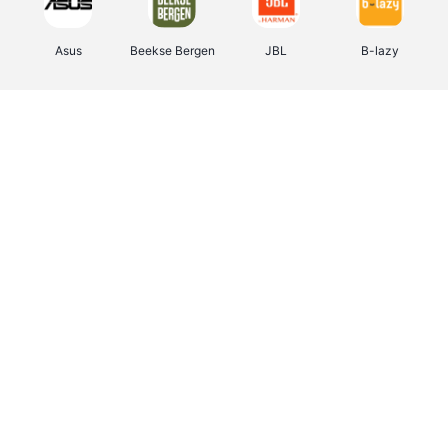
Asus
Beekse Bergen
JBL
B-lazy
Direct Ferries
Tefal
Rentcars BE
CAMPER
Holidaysuites.be
DreamLand
Stronger
Philips Hue
Yves Rocher
Babor
RAD
Marie-Stella-Maris