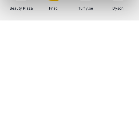
Beauty Plaza
Fnac
Tuifly.be
Dyson
Weekendesk
Sarenza
Schiesser
Interhome
Bolt Energie
Auto5
Maxi Zoo
Lufthansa
CheapTickets.be
Hunkemöller
Tempur
DeubaXXL