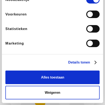
Plopsa
Hotels.com
All Accor
Brussels Airlines
Voorkeuren
Statistieken
Wondr.Care
ZEB
Disneyland Paris
EuroGifts
Marketing
Ibood
Shein
Get Your Guide
Manutan
Details tonen
Alles toestaan
YourSurprise.be
Sunparks
Maisons du Monde
Transavia
Weigeren