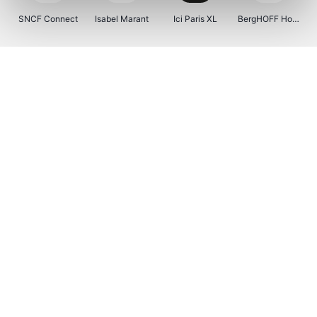
SNCF Connect
Isabel Marant
Ici Paris XL
BergHOFF Home
Kenwood
Brouwland
I-run
Moulinex
Happy Size
Atlas & Zanzibar
Visiondirect
123optic
Warredal
Marlies Dekkers
Lyca Mobile
Tiqets