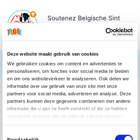
Soutenez
Belgische Sint
Bernard Vrienden
€ 55
Deze website maakt gebruik van cookies
We gebruiken cookies om content en advertenties te
personaliseren, om functies voor social media te bieden
en om ons websiteverkeer te analyseren. Ook delen we
informatie over uw gebruik van onze site met onze
partners voor social media, adverteren en analyse. Deze
partners kunnen deze gegevens combineren met andere
informatie die u aan ze heeft verstrekt of die ze hebben
Shop like you Give A Damn
Stronger
Tefal
DreamLand
verzameld op basis van uw gebruik van hun services.
Toestemmingsselectie
Noodzakelijk