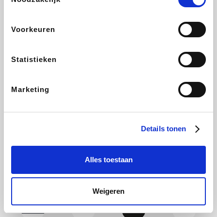
Yves Rocher
Rentcars BE
CAMPER
Marie-Stella-Maris
Voorkeuren
Statistieken
Philips Hue
Babor
Schäfer Shop
Walibi
Marketing
Pierre et Vacances
RAD
Spartoo
Plopsa Verblijven
Details tonen
Alles toestaan
Pixartprinting
BBODY
Holidaysuites.be
Radisson Hotels
Weigeren