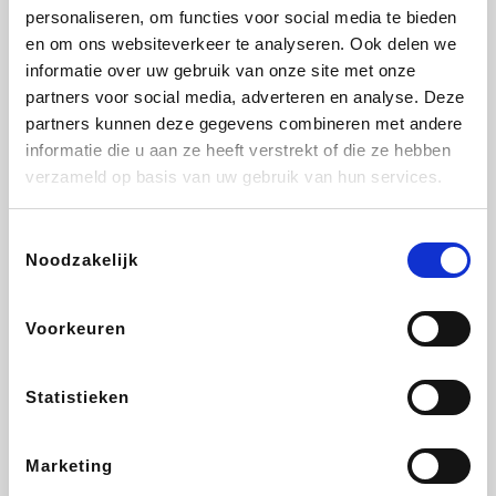
personaliseren, om functies voor social media te bieden
Fnac
Transavia
Tuifly.be
Dyson
en om ons websiteverkeer te analyseren. Ook delen we
informatie over uw gebruik van onze site met onze
partners voor social media, adverteren en analyse. Deze
partners kunnen deze gegevens combineren met andere
informatie die u aan ze heeft verstrekt of die ze hebben
Sarenza
Weekendesk
Schiesser
Interhome
verzameld op basis van uw gebruik van hun services.
Toestemmingsselectie
Noodzakelijk
Maxi Zoo
Bolt Energie
Auto5
Lufthansa
Voorkeuren
Statistieken
CheapTickets.be
Tempur
Hunkemöller
DeubaXXL
Marketing