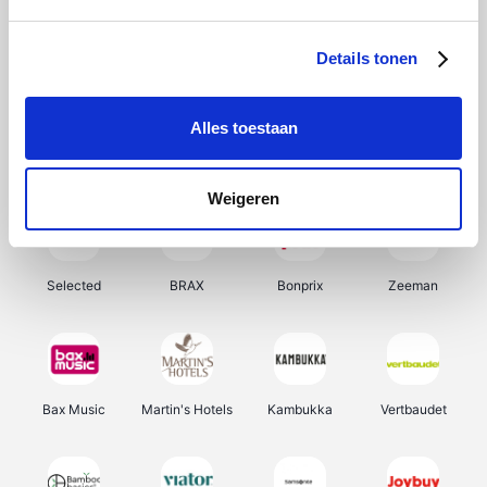
About You
Ekoi
Office-Deals
Pizzahut.be
Details tonen
Alles toestaan
Samsung
My Jewellery
Delonghi
Tennis Point
Weigeren
Selected
BRAX
Bonprix
Zeeman
Bax Music
Martin's Hotels
Kambukka
Vertbaudet