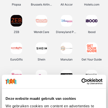
Plopsa
Brussels Airlines
All Accor
Hotels.com
ZEB
Wondr.Care
Disneyland Paris
Ibood
EuroGifts
Shein
Manutan
Get Your Guide
YourSurprise.be
Sunparks
Maisons du Monde
Beauty Plaza
Deze website maakt gebruik van cookies
We gebruiken cookies om content en advertenties te