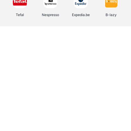
Tefal
Nespresso
Expedia.be
B-lazy
Direct Ferries
Shop like you Give A Damn
Stronger
DreamLand
Yves Rocher
Rentcars BE
CAMPER
Marie-Stella-Maris
Philips Hue
Babor
Schäfer Shop
Walibi