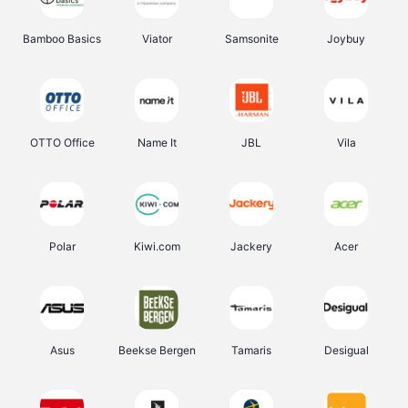
Bamboo Basics
Viator
Samsonite
Joybuy
OTTO Office
Name It
JBL
Vila
Polar
Kiwi.com
Jackery
Acer
Asus
Beekse Bergen
Tamaris
Desigual