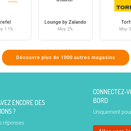
refel
Lounge by Zalando
Torf
y.
1.1
%
Moy.
2
%
Moy.
Découvre plus de 1000 autres magasins
CONNECTEZ-VO
BORD
AVEZ ENCORE DES
IONS ?
Uniquement pour
s réponses