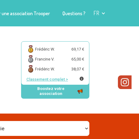
FR
 une association Trooper
Questions ?
Frédéric W.
69,17 €
Francine V.
65,00 €
Frédéric W.
38,07 €
Classement complet
>
Boostez votre
association