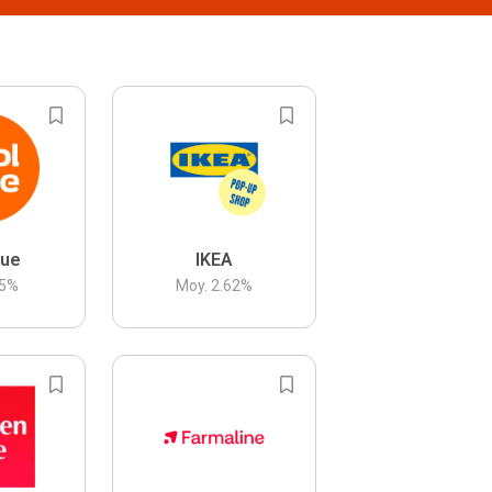
lue
IKEA
5
%
Moy.
2.62
%