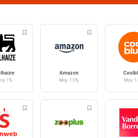
lhaize
Amazon
Coolb
oy.
1
%
Moy.
1.5
%
Moy.
1.