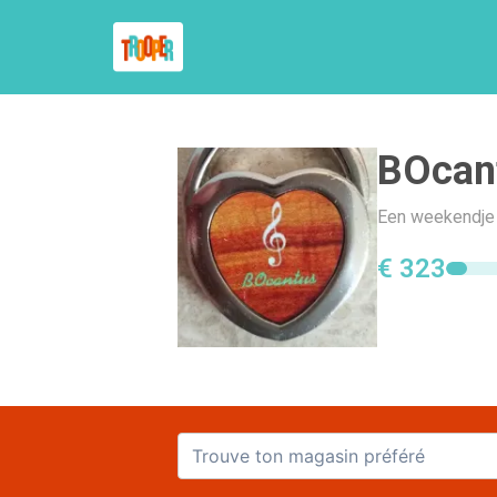
BOcan
Een weekendje a
€ 323