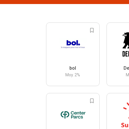
bol
De
Moy.
2
%
M