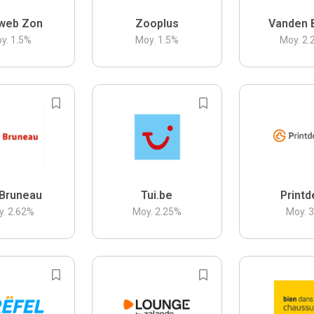
web Zon
Zooplus
Vanden 
y.
1.5
%
Moy.
1.5
%
Moy.
2.
Bruneau
Tui.be
Printd
y.
2.62
%
Moy.
2.25
%
Moy.