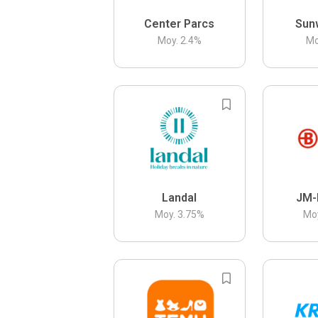
Center Parcs
Sun
Moy.
2.4
%
Mo
Landal
JM-
Moy.
3.75
%
Mo