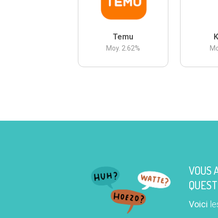
Temu
K
Moy.
2.62
%
Mo
VOUS 
QUEST
Voici
le