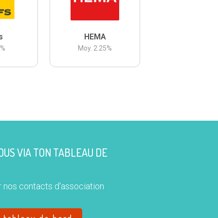
s
HEMA
3
%
Moy.
2.25
%
US VIA TON TABLEAU DE
 nos contacts d'association