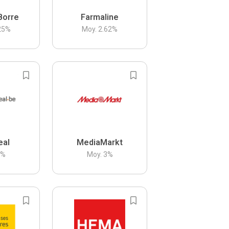
Borre
Farmaline
25
%
Moy.
2.62
%
eal
MediaMarkt
3
%
Moy.
3
%