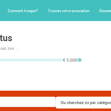
Comment trooper?
Trouvez votre association
Devenir
tus
an zee .....
€ 5.000