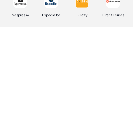
Nespresso
Expedia.be
B-lazy
Direct Ferries
Shop like you Give A Damn
Tefal
Rentcars BE
DreamLand
CAMPER
Yves Rocher
Stronger
Philips Hue
Babor
RAD
Schäfer Shop
Marie-Stella-Maris