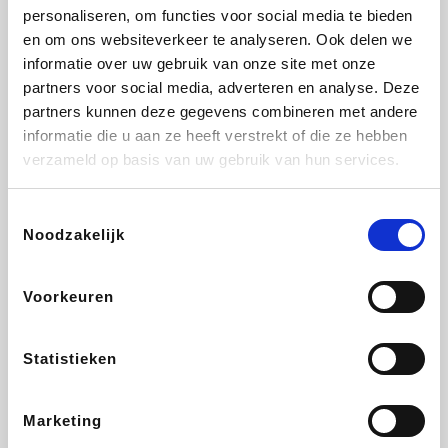
personaliseren, om functies voor social media te bieden
Beauty Plaza
Fnac
Tuifly.be
Dyson
en om ons websiteverkeer te analyseren. Ook delen we
informatie over uw gebruik van onze site met onze
partners voor social media, adverteren en analyse. Deze
partners kunnen deze gegevens combineren met andere
informatie die u aan ze heeft verstrekt of die ze hebben
Weekendesk
Sarenza
Schiesser
Interhome
verzameld op basis van uw gebruik van hun services.
Toestemmingsselectie
Noodzakelijk
Bolt Energie
Auto5
Maxi Zoo
Lufthansa
Voorkeuren
Statistieken
CheapTickets.be
Hunkemöller
Tempur
DeubaXXL
Marketing