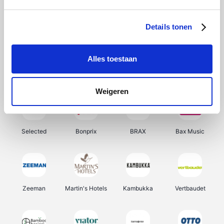
About You
Ekoi
Office-Deals
Pizzahut.be
Details tonen
Alles toestaan
Samsung
Delonghi
Tennis Point
My Jewellery
Weigeren
Selected
Bonprix
BRAX
Bax Music
Zeeman
Martin's Hotels
Kambukka
Vertbaudet