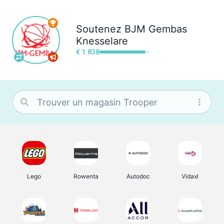
Soutenez
BJM Gembas
Knesselare
€ 1.838
Lego
Rowenta
Autodoc
Vidaxl