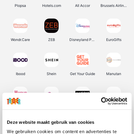
Plopsa
Hotels.com
All Accor
Brussels Airlines
Wondr.Care
ZEB
Disneyland Paris
EuroGifts
Ibood
Shein
Get Your Guide
Manutan
YourSurprise.be
Sunparks
Maisons du Monde
Transavia
Deze website maakt gebruik van cookies
We gebruiken cookies om content en advertenties te