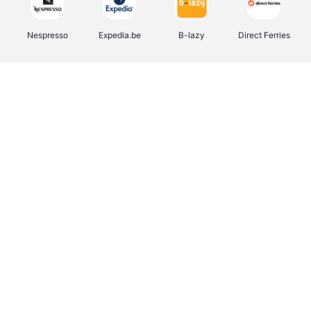
Nespresso
Expedia.be
B-lazy
Direct Ferries
Shop like you Give A Damn
Stronger
Tefal
DreamLand
Yves Rocher
Rentcars BE
CAMPER
Marie-Stella-Maris
Philips Hue
Babor
Schäfer Shop
Walibi