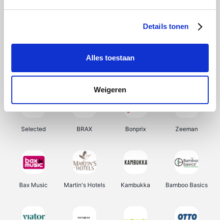
About You
Ekoi
Office-Deals
Pizzahut.be
Details tonen
Alles toestaan
Samsung
My Jewellery
Delonghi
Tennis Point
Weigeren
Selected
BRAX
Bonprix
Zeeman
Bax Music
Martin's Hotels
Kambukka
Bamboo Basics