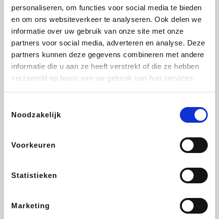
personaliseren, om functies voor social media te bieden
Fnac
Beauty Plaza
Tuifly.be
Dyson
en om ons websiteverkeer te analyseren. Ook delen we
informatie over uw gebruik van onze site met onze
partners voor social media, adverteren en analyse. Deze
partners kunnen deze gegevens combineren met andere
informatie die u aan ze heeft verstrekt of die ze hebben
Weekendesk
Sarenza
Schiesser
Interhome
verzameld op basis van uw gebruik van hun services.
Toestemmingsselectie
Noodzakelijk
Bolt Energie
Maxi Zoo
Auto5
Lufthansa
Voorkeuren
Statistieken
CheapTickets.be
Hunkemöller
Tempur
DeubaXXL
Marketing