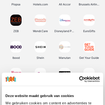
Plopsa
Hotels.com
All Accor
Brussels Airlines
ZEB
Wondr.Care
Disneyland Paris
EuroGifts
Ibood
Shein
Manutan
Get Your Guide
YourSurprise.be
Sunparks
Maisons du Monde
Transavia
Deze website maakt gebruik van cookies
We gebruiken cookies om content en advertenties te