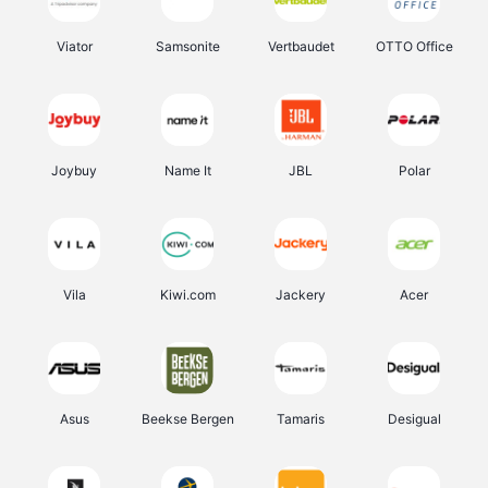
Viator
Samsonite
Vertbaudet
OTTO Office
Joybuy
Name It
JBL
Polar
Vila
Kiwi.com
Jackery
Acer
Asus
Beekse Bergen
Tamaris
Desigual