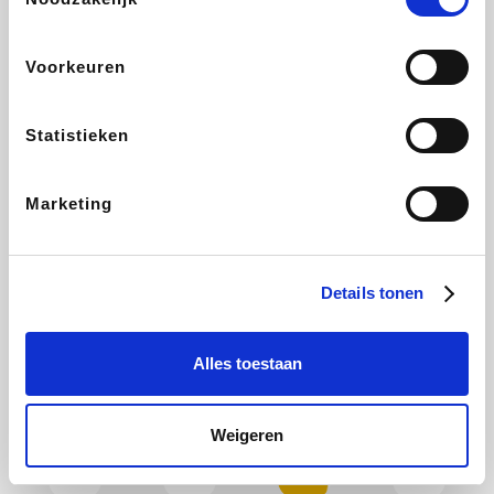
Hotels.com
Plopsa
All Accor
Brussels Airlines
Voorkeuren
Statistieken
Wondr.Care
Disneyland Paris
ZEB
EuroGifts
Marketing
Ibood
Get Your Guide
Shein
Manutan
Details tonen
Alles toestaan
YourSurprise.be
Sunparks
Transavia
Maisons du Monde
Weigeren