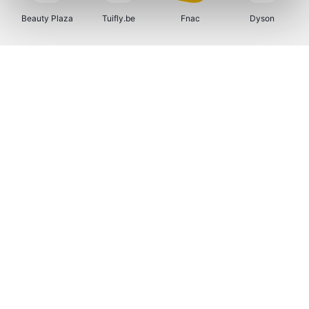
Beauty Plaza
Tuifly.be
Fnac
Dyson
Sarenza
Interhome
Schiesser
Bolt Energie
Auto5
Maxi Zoo
Lufthansa
DeubaXXL
Ekoi
CheapTickets.be
Tempur
About You