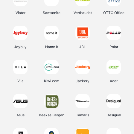
Viator
Samsonite
Vertbaudet
OTTO Office
Joybuy
Name It
JBL
Polar
Vila
Kiwi.com
Jackery
Acer
Asus
Beekse Bergen
Tamaris
Desigual