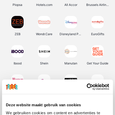
Plopsa
Hotels.com
All Accor
Brussels Airlines
ZEB
Wondr.Care
Disneyland Paris
EuroGifts
Ibood
Shein
Manutan
Get Your Guide
YourSurprise.be
Sunparks
Maisons du Monde
Transavia
Deze website maakt gebruik van cookies
We gebruiken cookies om content en advertenties te