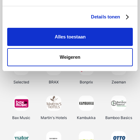
About You
Ekoi
Office-Deals
Pizzahut.be
Details tonen
Alles toestaan
Samsung
My Jewellery
Delonghi
Tennis Point
Weigeren
Selected
BRAX
Bonprix
Zeeman
Bax Music
Martin's Hotels
Kambukka
Bamboo Basics