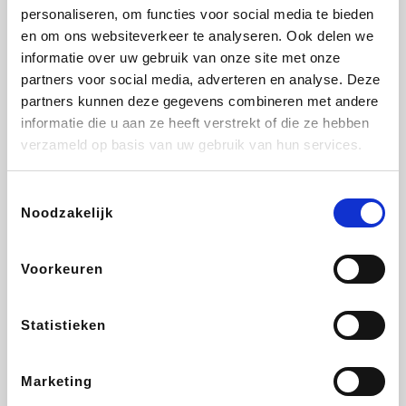
personaliseren, om functies voor social media te bieden
Fnac
Beauty Plaza
Tuifly.be
Dyson
en om ons websiteverkeer te analyseren. Ook delen we
informatie over uw gebruik van onze site met onze
partners voor social media, adverteren en analyse. Deze
partners kunnen deze gegevens combineren met andere
informatie die u aan ze heeft verstrekt of die ze hebben
Weekendesk
Sarenza
Schiesser
Interhome
verzameld op basis van uw gebruik van hun services.
Toestemmingsselectie
Noodzakelijk
Bolt Energie
Maxi Zoo
Auto5
Lufthansa
Voorkeuren
Statistieken
CheapTickets.be
Hunkemöller
Tempur
DeubaXXL
Marketing