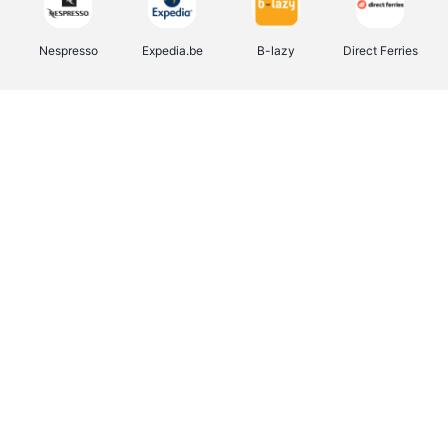
Nespresso
Expedia.be
B-lazy
Direct Ferries
Shop like you Give A Damn
Stronger
Tefal
DreamLand
Yves Rocher
Rentcars BE
CAMPER
Marie-Stella-Maris
Philips Hue
Babor
Schäfer Shop
Walibi