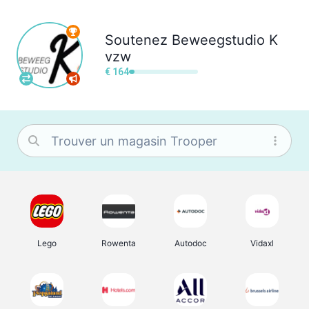
Soutenez
Beweegstudio K
vzw
€ 164
Lego
Rowenta
Autodoc
Vidaxl