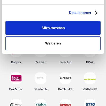
Office-Deals
Hunkemöller
Pizzahut.be
My Jewellery
Details tonen
Alles toestaan
Weekendesk
Tennis Point
Samsung
Delonghi
Weigeren
Bonprix
Zeeman
Selected
BRAX
Bax Music
Samsonite
Kambukka
Vertbaudet