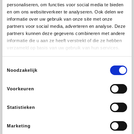
personaliseren, om functies voor social media te bieden
Beauty Plaza
Fnac
Tuifly.be
Dyson
en om ons websiteverkeer te analyseren. Ook delen we
informatie over uw gebruik van onze site met onze
partners voor social media, adverteren en analyse. Deze
partners kunnen deze gegevens combineren met andere
informatie die u aan ze heeft verstrekt of die ze hebben
Sarenza
Interhome
Schiesser
Bolt Energie
verzameld op basis van uw gebruik van hun services.
Toestemmingsselectie
Noodzakelijk
Auto5
Maxi Zoo
Lufthansa
DeubaXXL
Voorkeuren
Statistieken
Ekoi
CheapTickets.be
Tempur
About You
Marketing