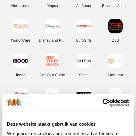
Hotels.com
Plopsa
All Accor
Brussels Airlines
Wondr.Care
Disneyland Paris
EuroGifts
ZEB
Ibood
Get Your Guide
Shein
Manutan
YourSurprise.be
Sunparks
Maisons du Monde
Transavia
Deze website maakt gebruik van cookies
We gebruiken cookies om content en advertenties te