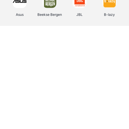
Asus
Beekse Bergen
JBL
B-lazy
Direct Ferries
Pixartprinting
Tefal
Rentcars BE
CAMPER
Holidaysuites.be
Stronger
DreamLand
Philips Hue
Yves Rocher
Babor
RAD