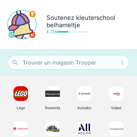
Soutenez
kleuterschool
belhameltje
€ 736
Lego
Rowenta
Autodoc
Vidaxl