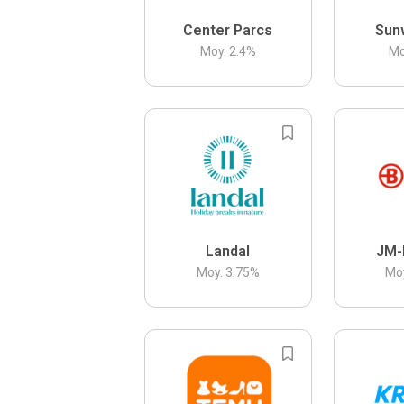
Center Parcs
Sun
Moy.
2.4
%
Mo
Landal
JM-
Moy.
3.75
%
Mo