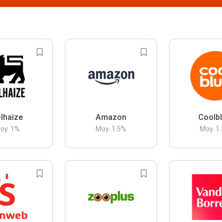
lhaize
Amazon
Coolb
oy.
1
%
Moy.
1.5
%
Moy.
1.