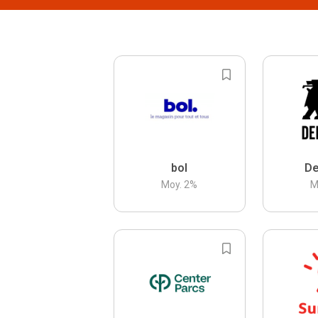
bol
De
Moy.
2
%
M