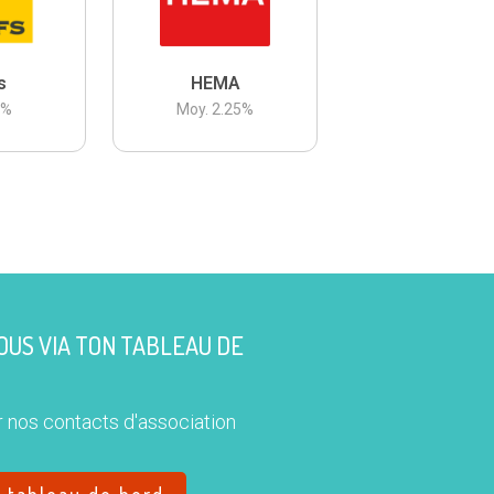
s
HEMA
3
%
Moy.
2.25
%
US VIA TON TABLEAU DE
 nos contacts d'association