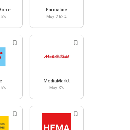
Borre
Farmaline
25
%
Moy.
2.62
%
be
MediaMarkt
25
%
Moy.
3
%