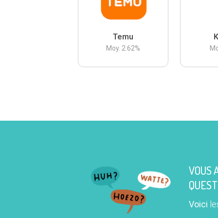
Temu
K
Moy.
2.62
%
Mo
VOUS 
QUEST
Voici
le