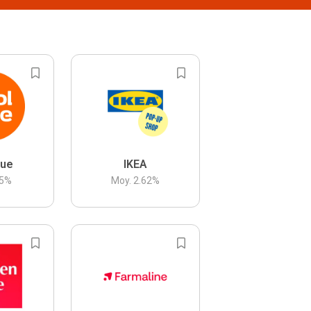
lue
IKEA
5
%
Moy.
2.62
%