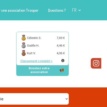
FR
 une association Trooper
Questions ?
Célestin S.
7,69 €
Gaëlle H.
4,46 €
Kurt V.
4,06 €
Classement complet
>
Boostez votre
association