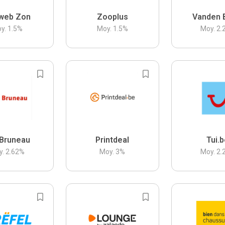
web Zon
Zooplus
Vanden 
y.
1.5
%
Moy.
1.5
%
Moy.
2.
Bruneau
Printdeal
Tui.
y.
2.62
%
Moy.
3
%
Moy.
2.