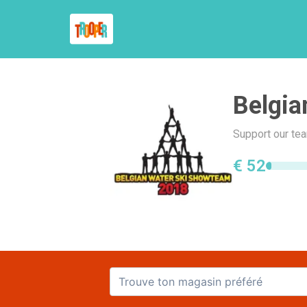
Belgia
Support our te
€ 52