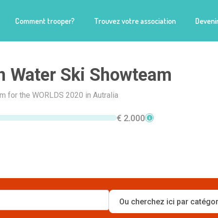
Comment trooper?
Trouvez votre association
Devenir
n Water Ski Showteam
am for the WORLDS 2020 in Autralia
€ 2.000