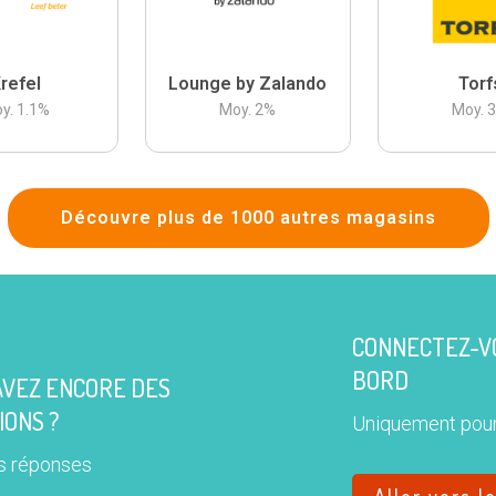
refel
Lounge by Zalando
Torf
y.
1.1
%
Moy.
2
%
Moy.
Découvre plus de 1000 autres magasins
CONNECTEZ-VO
BORD
AVEZ ENCORE DES
IONS ?
Uniquement pour
s réponses