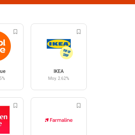
lue
IKEA
5
%
Moy.
2.62
%