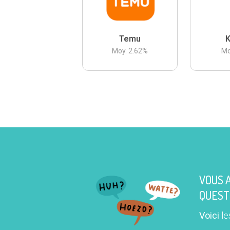
Temu
K
Moy.
2.62
%
Mo
VOUS 
QUEST
Voici
le