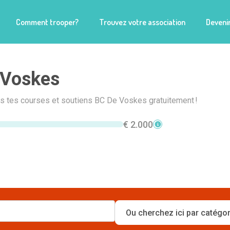
Comment trooper?
Trouvez votre association
Devenir
 Voskes
is tes courses et soutiens BC De Voskes gratuitement !
€ 2.000