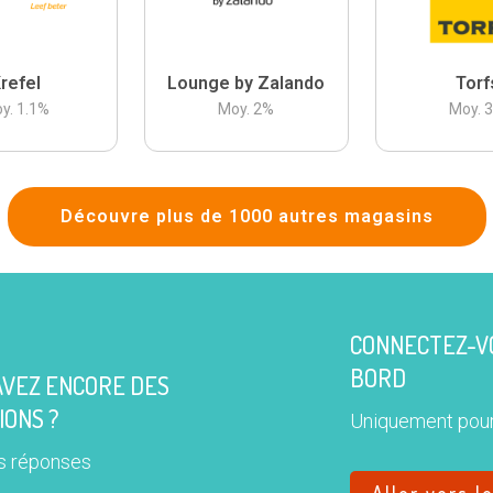
refel
Lounge by Zalando
Torf
y.
1.1
%
Moy.
2
%
Moy.
Découvre plus de 1000 autres magasins
CONNECTEZ-VO
BORD
AVEZ ENCORE DES
IONS ?
Uniquement pour
s réponses