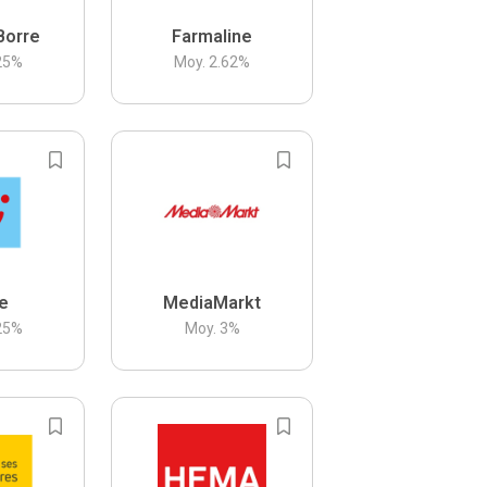
Borre
Farmaline
25
%
Moy.
2.62
%
be
MediaMarkt
25
%
Moy.
3
%