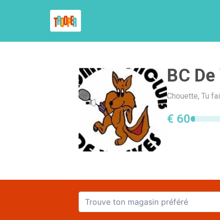
BC De
Chouette, Tu fa
€ 60