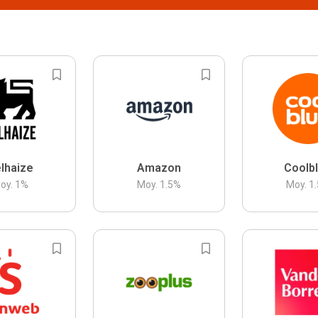
lhaize
Amazon
Coolb
oy.
1
%
Moy.
1.5
%
Moy.
1.