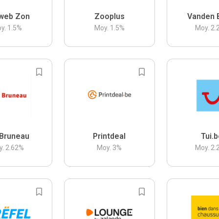
web Zon
Zooplus
Vanden 
y.
1.5
%
Moy.
1.5
%
Moy.
2.
Bruneau
Printdeal
Tui.
y.
2.62
%
Moy.
3
%
Moy.
2.