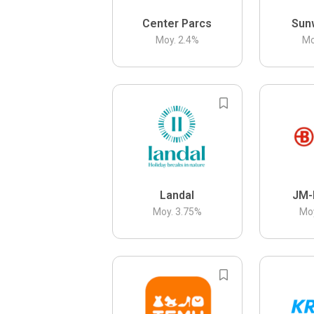
Center Parcs
Sun
Moy.
2.4
%
Mo
Landal
JM-
Moy.
3.75
%
Mo