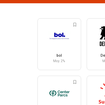
bol
De
Moy.
2
%
M