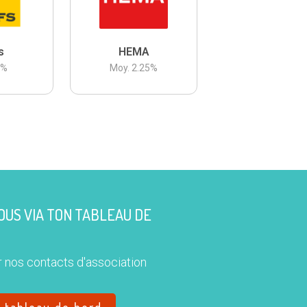
s
HEMA
3
%
Moy.
2.25
%
US VIA TON TABLEAU DE
 nos contacts d'association