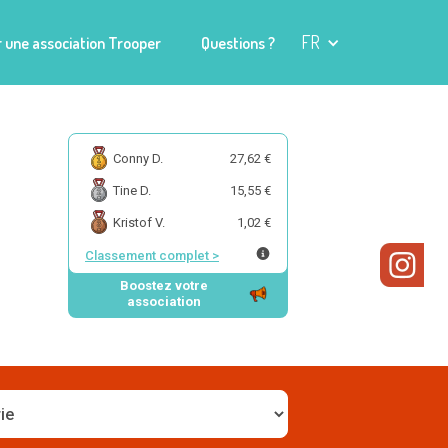
FR
 une association Trooper
Questions ?
Conny D.
27,62 €
Tine D.
15,55 €
Kristof V.
1,02 €
Classement complet
>
Boostez votre
association