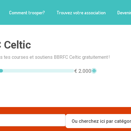
Comment trooper?
Trouvez votre association
Devenir
Celtic
is tes courses et soutiens BBRFC Celtic gratuitement !
€ 2.000