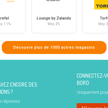
refel
Lounge by Zalando
Torf
y.
1.1
%
Moy.
2
%
Moy.
Découvre plus de 1000 autres magasins
CONNECTEZ-VO
BORD
AVEZ ENCORE DES
IONS ?
Uniquement pour
s réponses