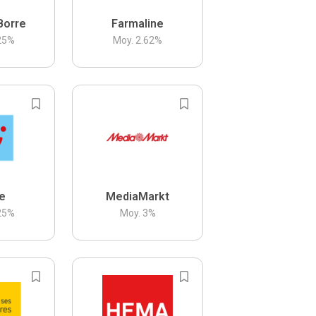
Borre
Farmaline
25
%
Moy.
2.62
%
be
MediaMarkt
25
%
Moy.
3
%