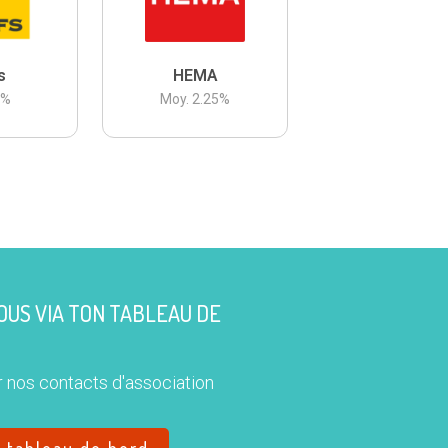
s
HEMA
3
%
Moy.
2.25
%
US VIA TON TABLEAU DE
 nos contacts d'association