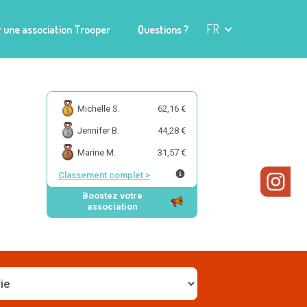
FR
 une association Trooper
Questions ?
Michelle S.
62,16 €
Jennifer B.
44,28 €
Marine M.
31,57 €
Classement complet
>
Boostez votre
association