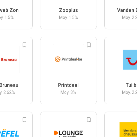
web Zon
Zooplus
Vanden 
y.
1.5
%
Moy.
1.5
%
Moy.
2.
Bruneau
Printdeal
Tui.
y.
2.62
%
Moy.
3
%
Moy.
2.