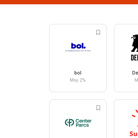
bol
De
Moy.
2
%
M