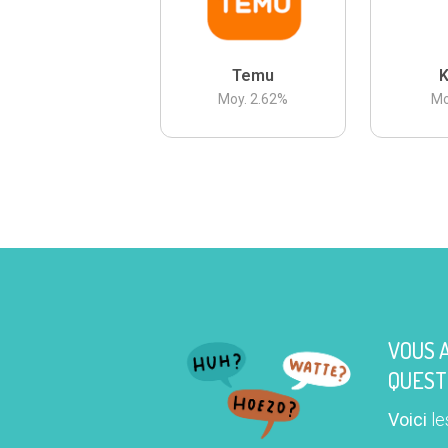
Temu
K
Moy.
2.62
%
Mo
VOUS 
QUEST
Voici
le