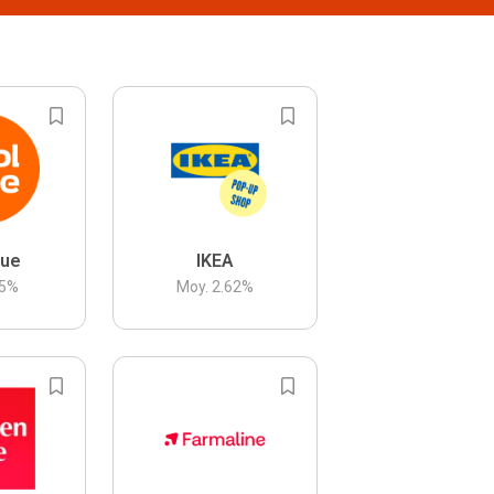
lue
IKEA
5
%
Moy.
2.62
%