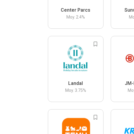
Center Parcs
Sun
Moy.
2.4
%
Mo
Landal
JM-
Moy.
3.75
%
Mo