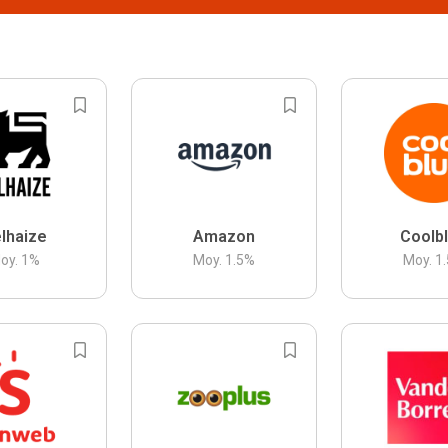
lhaize
Amazon
Coolb
oy.
1
%
Moy.
1.5
%
Moy.
1.