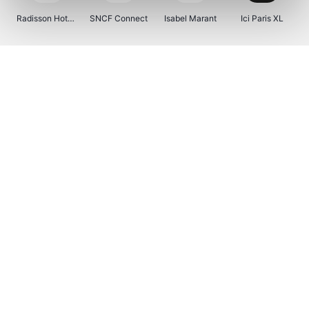
Radisson Hotels
SNCF Connect
Isabel Marant
Ici Paris XL
BergHOFF Home
Brouwland
I-run
Moulinex
Happy Size
Atlas & Zanzibar
Visiondirect
Kenwood
123optic
Marlies Dekkers
Lyca Mobile
Tiqets