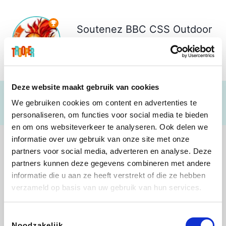
Soutenez
BBC CSS Outdoor
Living NINOVE
€ 3.032
Deze website maakt gebruik van cookies
We gebruiken cookies om content en advertenties te
personaliseren, om functies voor social media te bieden
en om ons websiteverkeer te analyseren. Ook delen we
informatie over uw gebruik van onze site met onze
partners voor social media, adverteren en analyse. Deze
partners kunnen deze gegevens combineren met andere
informatie die u aan ze heeft verstrekt of die ze hebben
Shop like you Give A Damn
Tefal
Rentcars BE
DreamLand
verzameld op basis van uw gebruik van hun services.
Toestemmingsselectie
Noodzakelijk