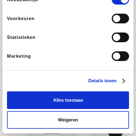
CAMPER
Yves Rocher
Stronger
Philips Hue
Voorkeuren
Statistieken
Babor
RAD
Schäfer Shop
Marie-Stella-Maris
Marketing
Walibi
Pierre et Vacances
Spartoo
Plopsa Verblijven
Details tonen
Alles toestaan
Warredal
Pixartprinting
BBODY
Holidaysuites.be
Weigeren