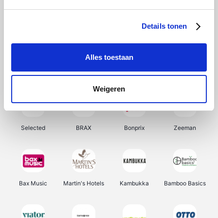
About You
Ekoi
Office-Deals
Pizzahut.be
Details tonen
Alles toestaan
Samsung
My Jewellery
Delonghi
Tennis Point
Weigeren
Selected
BRAX
Bonprix
Zeeman
Bax Music
Martin's Hotels
Kambukka
Bamboo Basics