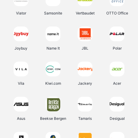
Viator
Samsonite
Vertbaudet
OTTO Office
Joybuy
Name It
JBL
Polar
Vila
Kiwi.com
Jackery
Acer
Asus
Beekse Bergen
Tamaris
Desigual