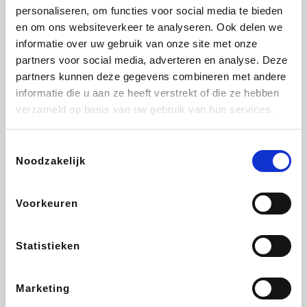
personaliseren, om functies voor social media te bieden
Fnac
Beauty Plaza
Tuifly.be
Dyson
en om ons websiteverkeer te analyseren. Ook delen we
informatie over uw gebruik van onze site met onze
partners voor social media, adverteren en analyse. Deze
partners kunnen deze gegevens combineren met andere
informatie die u aan ze heeft verstrekt of die ze hebben
Weekendesk
Sarenza
Schiesser
Interhome
verzameld op basis van uw gebruik van hun services.
Toestemmingsselectie
Noodzakelijk
Bolt Energie
Maxi Zoo
Auto5
Lufthansa
Voorkeuren
Statistieken
CheapTickets.be
Hunkemöller
Tempur
DeubaXXL
Marketing