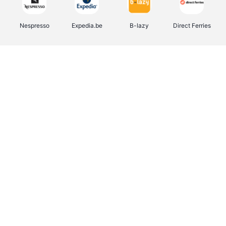
Nespresso
Expedia.be
B-lazy
Direct Ferries
Shop like you Give A Damn
Stronger
Tefal
DreamLand
Yves Rocher
Rentcars BE
CAMPER
Marie-Stella-Maris
Philips Hue
Babor
Schäfer Shop
Walibi