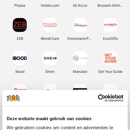
Plopsa
Hotels.com
All Accor
Brussels Airlines
ZEB
Wondr.Care
Disneyland Paris
EuroGifts
Ibood
Shein
Manutan
Get Your Guide
YourSurprise.be
Sunparks
Maisons du Monde
Transavia
Deze website maakt gebruik van cookies
We gebruiken cookies om content en advertenties te