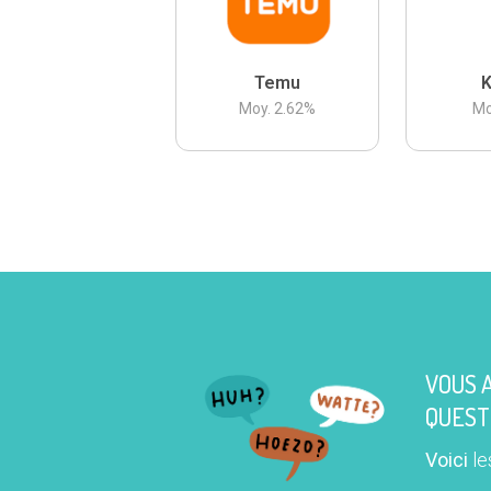
Temu
K
Moy.
2.62
%
Mo
VOUS 
QUEST
Voici
le