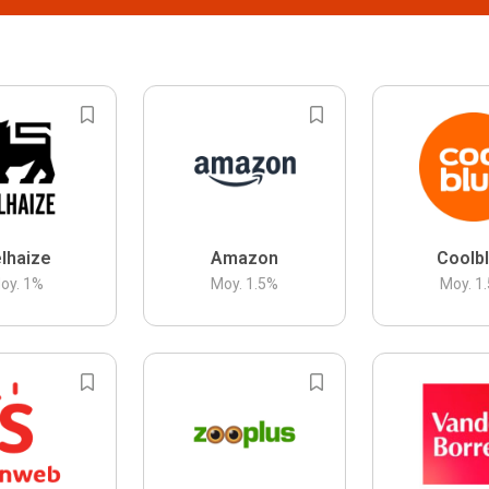
lhaize
Amazon
Coolb
oy.
1
%
Moy.
1.5
%
Moy.
1.