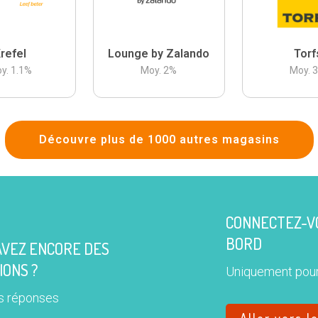
refel
Lounge by Zalando
Torf
y.
1.1
%
Moy.
2
%
Moy.
Découvre plus de 1000 autres magasins
CONNECTEZ-VO
BORD
AVEZ ENCORE DES
IONS ?
Uniquement pour
s réponses