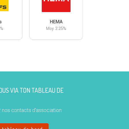
s
HEMA
3
%
Moy.
2.25
%
US VIA TON TABLEAU DE
 nos contacts d'association