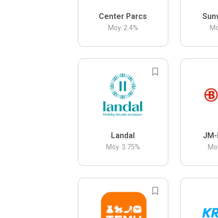
Center Parcs
Sun
Moy.
2.4
%
Mo
Landal
JM-
Moy.
3.75
%
Mo