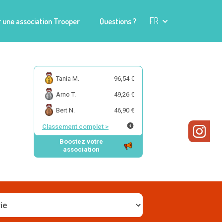
FR
 une association Trooper
Questions ?
Tania M.
96,54 €
Arno T.
49,26 €
Bert N.
46,90 €
Classement complet
>
Boostez votre
association