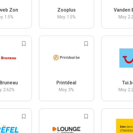
web Zon
Zooplus
Vanden 
y.
1.5
%
Moy.
1.5
%
Moy.
2.
Bruneau
Printdeal
Tui.
y.
2.62
%
Moy.
3
%
Moy.
2.