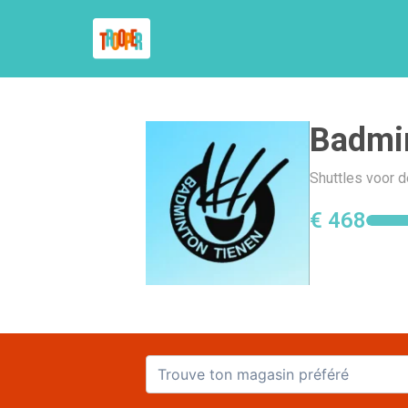
Badmi
Shuttles voor d
€ 468