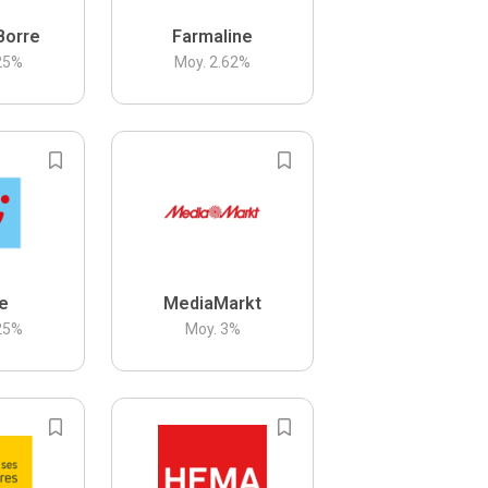
Borre
Farmaline
25
%
Moy.
2.62
%
be
MediaMarkt
25
%
Moy.
3
%