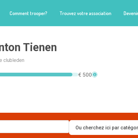
Comment trooper?
Trouvez votre association
Devenir
nton Tienen
e clubleden
€ 500