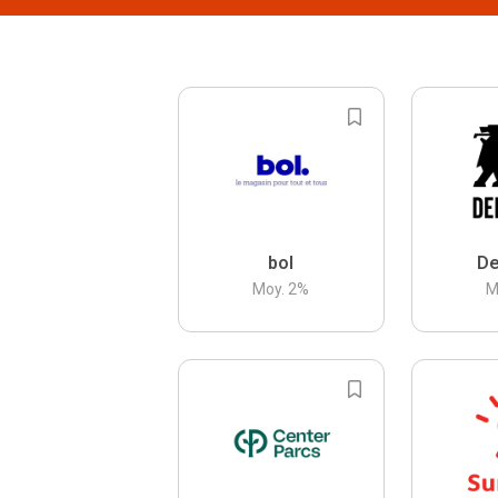
bol
De
Moy.
2
%
M