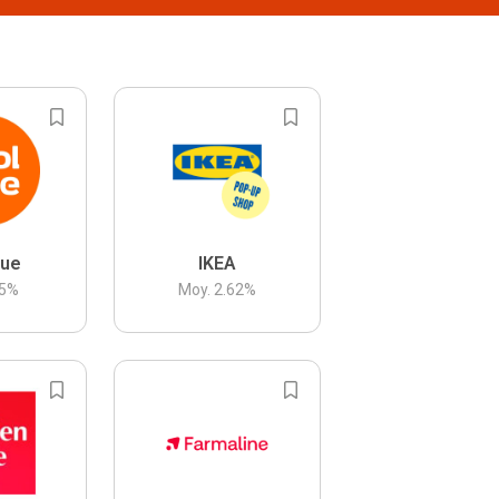
lue
IKEA
5
%
Moy.
2.62
%