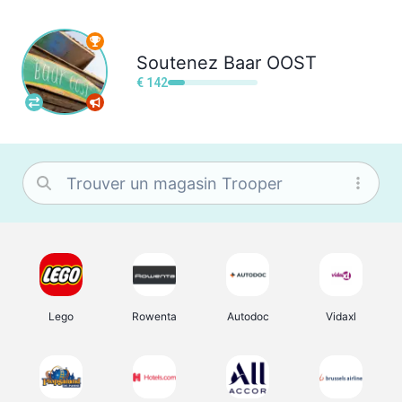
Soutenez
Baar OOST
€ 142
Lego
Rowenta
Autodoc
Vidaxl