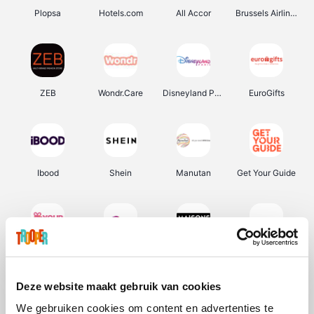
Plopsa
Hotels.com
All Accor
Brussels Airlines
ZEB
Wondr.Care
Disneyland Paris
EuroGifts
Ibood
Shein
Manutan
Get Your Guide
YourSurprise.be
Sunparks
Maisons du Monde
Transavia
Deze website maakt gebruik van cookies
We gebruiken cookies om content en advertenties te