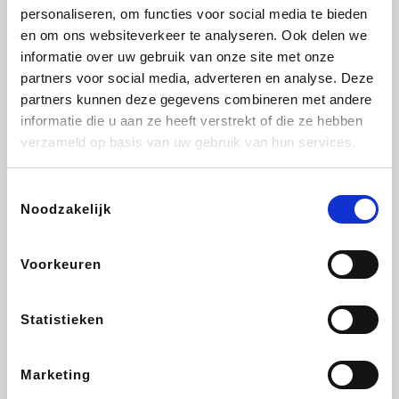
personaliseren, om functies voor social media te bieden
Fnac
Beauty Plaza
Tuifly.be
Dyson
en om ons websiteverkeer te analyseren. Ook delen we
informatie over uw gebruik van onze site met onze
partners voor social media, adverteren en analyse. Deze
partners kunnen deze gegevens combineren met andere
informatie die u aan ze heeft verstrekt of die ze hebben
Weekendesk
Sarenza
Schiesser
Interhome
verzameld op basis van uw gebruik van hun services.
Toestemmingsselectie
Noodzakelijk
Bolt Energie
Maxi Zoo
Auto5
Lufthansa
Voorkeuren
Statistieken
CheapTickets.be
Hunkemöller
Tempur
DeubaXXL
Marketing