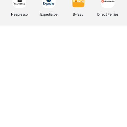
Nespresso
Expedia.be
B-lazy
Direct Ferries
Shop like you Give A Damn
Stronger
Tefal
DreamLand
Yves Rocher
Rentcars BE
CAMPER
Marie-Stella-Maris
Philips Hue
Babor
Schäfer Shop
Walibi