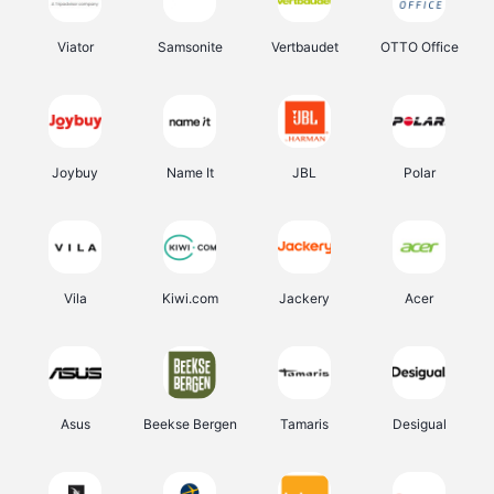
Viator
Samsonite
Vertbaudet
OTTO Office
Joybuy
Name It
JBL
Polar
Vila
Kiwi.com
Jackery
Acer
Asus
Beekse Bergen
Tamaris
Desigual