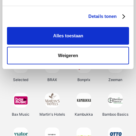
About You
Ekoi
Office-Deals
Pizzahut.be
Details tonen
Alles toestaan
Samsung
My Jewellery
Delonghi
Tennis Point
Weigeren
Selected
BRAX
Bonprix
Zeeman
Bax Music
Martin's Hotels
Kambukka
Bamboo Basics