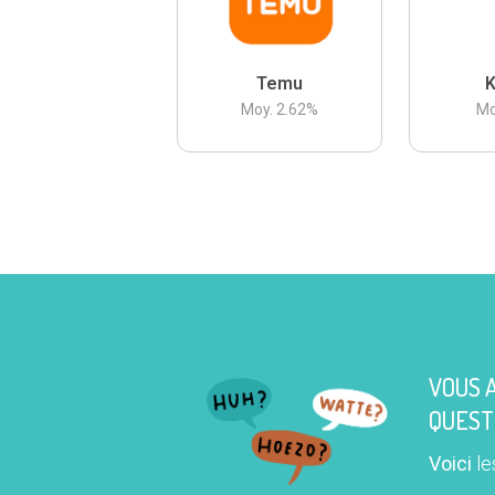
Temu
K
Moy.
2.62
%
Mo
VOUS 
QUEST
Voici
le