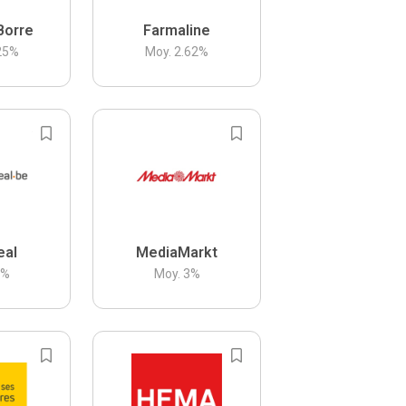
Borre
Farmaline
25
%
Moy.
2.62
%
eal
MediaMarkt
3
%
Moy.
3
%