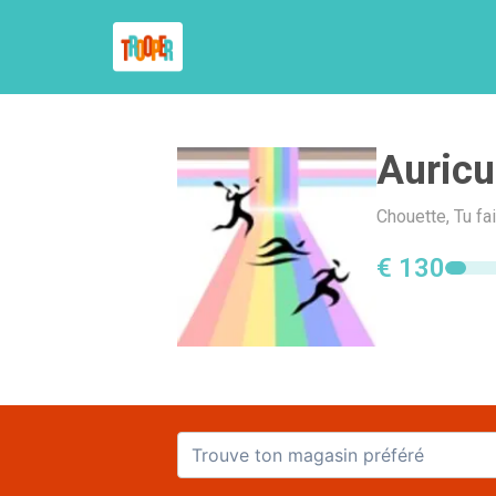
Auric
Chouette, Tu fa
€ 130