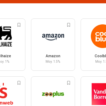
lhaize
Amazon
Coolb
oy.
1
%
Moy.
1.5
%
Moy.
1.