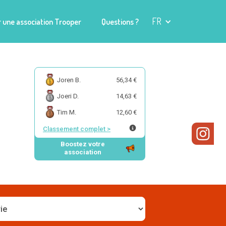
FR
 une association Trooper
Questions ?
Joren B.
56,34 €
Joeri D.
14,63 €
Tim M.
12,60 €
Classement complet
>
Boostez votre
association