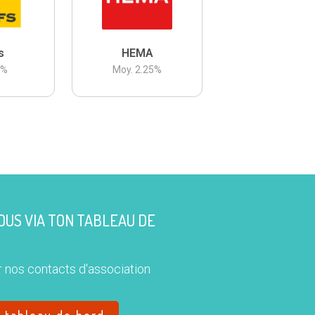
s
HEMA
3
%
Moy.
2.25
%
US VIA TON TABLEAU DE
 nos contacts d'association