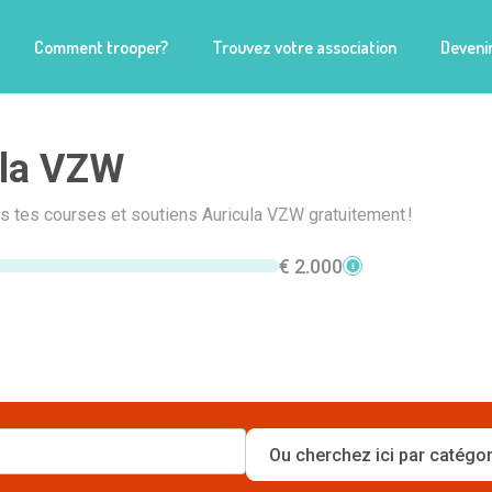
Comment trooper?
Trouvez votre association
Devenir
ula VZW
is tes courses et soutiens Auricula VZW gratuitement !
€ 2.000