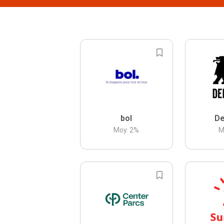
bol
De
Moy.
2
%
M