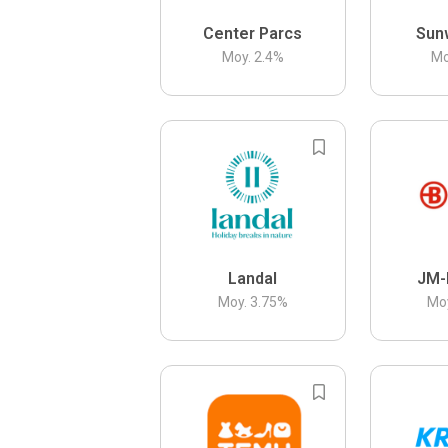
Center Parcs
Sun
Moy.
2.4
%
Mo
Landal
JM-
Moy.
3.75
%
Mo