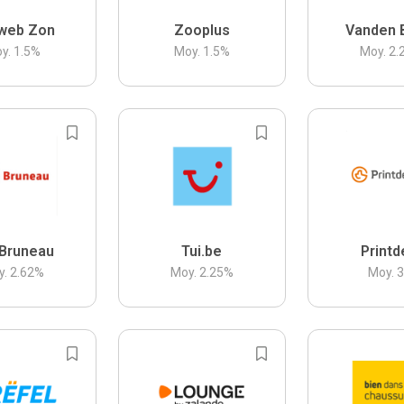
web Zon
Zooplus
Vanden 
y.
1.5
%
Moy.
1.5
%
Moy.
2.
Bruneau
Tui.be
Printd
y.
2.62
%
Moy.
2.25
%
Moy.