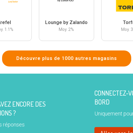
refel
Lounge by Zalando
Torf
y.
1.1
%
Moy.
2
%
Moy.
Découvre plus de 1000 autres magasins
CONNECTEZ-VO
BORD
AVEZ ENCORE DES
IONS ?
Uniquement pour
s réponses