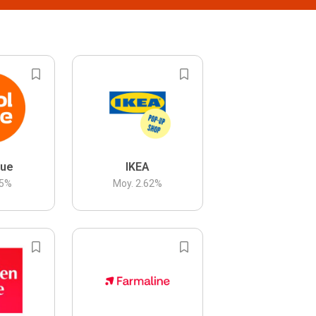
lue
IKEA
5
%
Moy.
2.62
%