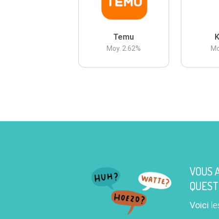
Temu
K
Moy.
2.62
%
Mo
VOUS 
QUEST
Voici
le