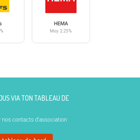
s
HEMA
3
%
Moy.
2.25
%
US VIA TON TABLEAU DE
 nos contacts d'association