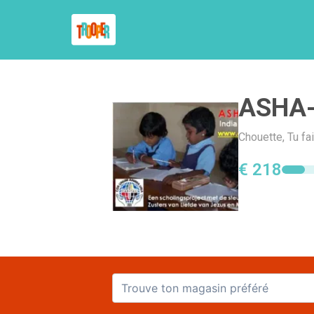
ASHA-
Chouette, Tu f
€ 218