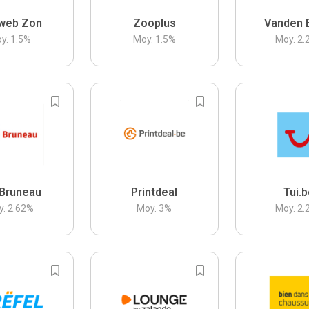
web Zon
Zooplus
Vanden 
y.
1.5
%
Moy.
1.5
%
Moy.
2.
Bruneau
Printdeal
Tui.
y.
2.62
%
Moy.
3
%
Moy.
2.