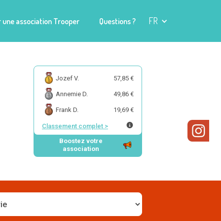
FR
 une association Trooper
Questions ?
Jozef V.
57,85 €
Annemie D.
49,86 €
Frank D.
19,69 €
Classement complet
>
Boostez votre
association