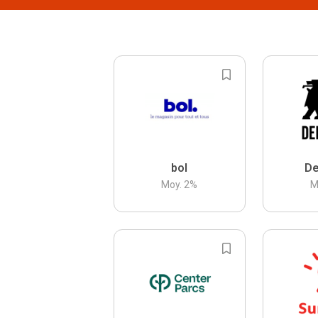
bol
De
Moy.
2
%
M