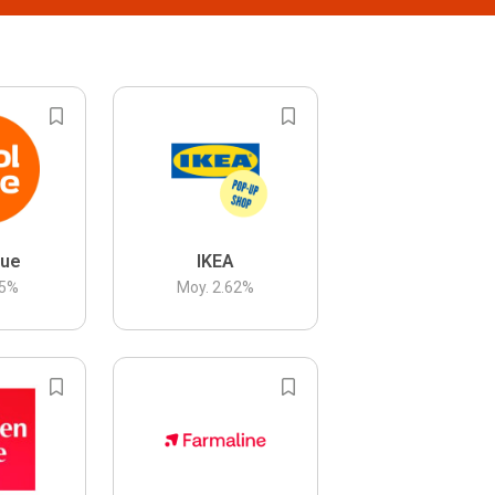
lue
IKEA
5
%
Moy.
2.62
%