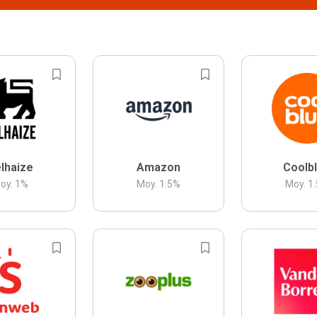
lhaize
Amazon
Coolb
oy.
1
%
Moy.
1.5
%
Moy.
1.