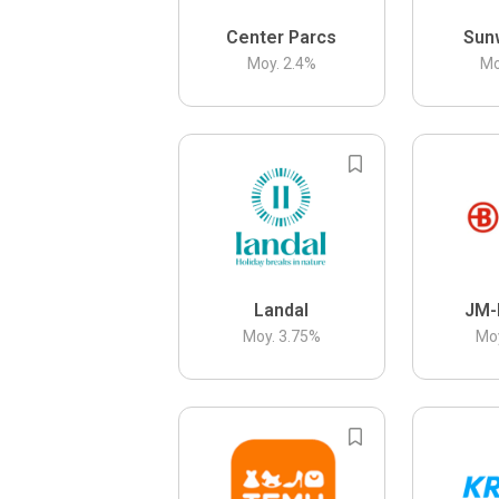
Center Parcs
Sun
Moy.
2.4
%
Mo
Landal
JM-
Moy.
3.75
%
Mo