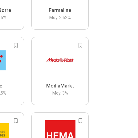
Borre
Farmaline
25
%
Moy.
2.62
%
be
MediaMarkt
25
%
Moy.
3
%