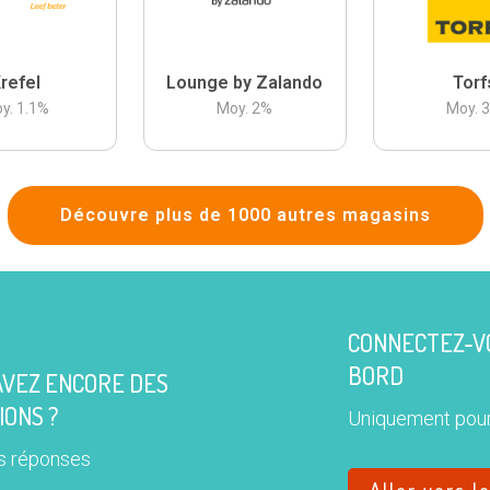
refel
Lounge by Zalando
Torf
y.
1.1
%
Moy.
2
%
Moy.
Découvre plus de 1000 autres magasins
CONNECTEZ-VO
BORD
AVEZ ENCORE DES
IONS ?
Uniquement pour
s réponses