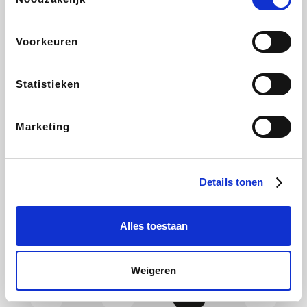
Yves Rocher
Rentcars BE
CAMPER
Marie-Stella-Maris
Voorkeuren
Statistieken
Philips Hue
Babor
Schäfer Shop
Walibi
Marketing
Pierre et Vacances
RAD
Spartoo
Plopsa Verblijven
Details tonen
Alles toestaan
Pixartprinting
BBODY
Holidaysuites.be
Radisson Hotels
Weigeren