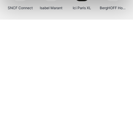
SNCF Connect
Isabel Marant
Ici Paris XL
BergHOFF Home
Kenwood
Brouwland
I-run
Moulinex
Happy Size
Atlas & Zanzibar
Visiondirect
123optic
Warredal
Marlies Dekkers
Lyca Mobile
Tiqets