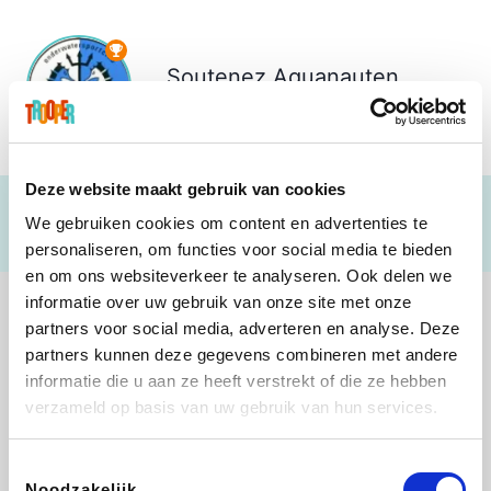
Soutenez
Aquanauten
€ 193
Deze website maakt gebruik van cookies
We gebruiken cookies om content en advertenties te
personaliseren, om functies voor social media te bieden
en om ons websiteverkeer te analyseren. Ook delen we
informatie over uw gebruik van onze site met onze
partners voor social media, adverteren en analyse. Deze
partners kunnen deze gegevens combineren met andere
informatie die u aan ze heeft verstrekt of die ze hebben
Shop like you Give A Damn
Stronger
Tefal
DreamLand
verzameld op basis van uw gebruik van hun services.
Toestemmingsselectie
Noodzakelijk