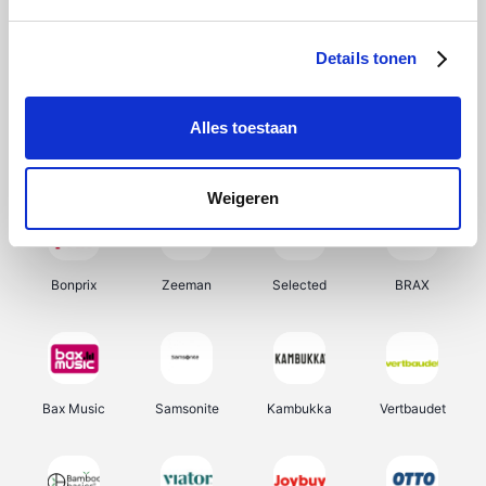
Hunkemöller
Office-Deals
Pizzahut.be
Weekendesk
Details tonen
Alles toestaan
My Jewellery
Tennis Point
Samsung
Delonghi
Weigeren
Bonprix
Zeeman
Selected
BRAX
Bax Music
Samsonite
Kambukka
Vertbaudet