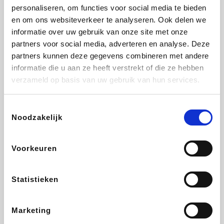
personaliseren, om functies voor social media te bieden
Beauty Plaza
Tuifly.be
Fnac
Dyson
en om ons websiteverkeer te analyseren. Ook delen we
informatie over uw gebruik van onze site met onze
partners voor social media, adverteren en analyse. Deze
partners kunnen deze gegevens combineren met andere
informatie die u aan ze heeft verstrekt of die ze hebben
Sarenza
Interhome
Schiesser
Bolt Energie
verzameld op basis van uw gebruik van hun services.
Toestemmingsselectie
Noodzakelijk
Auto5
Maxi Zoo
Lufthansa
DeubaXXL
Voorkeuren
Statistieken
Ekoi
CheapTickets.be
Tempur
About You
Marketing