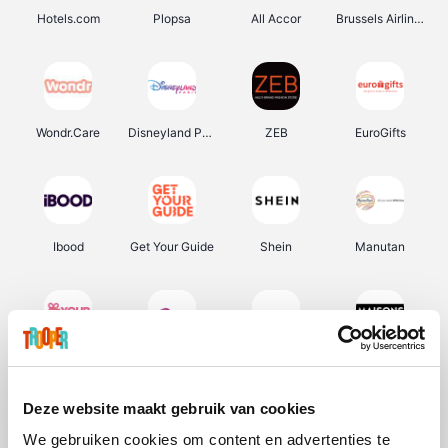
Hotels.com
Plopsa
All Accor
Brussels Airlines
Wondr.Care
Disneyland Paris
ZEB
EuroGifts
Ibood
Get Your Guide
Shein
Manutan
YourSurprise.be
Sunparks
Transavia
Maisons du Monde
Deze website maakt gebruik van cookies
We gebruiken cookies om content en advertenties te