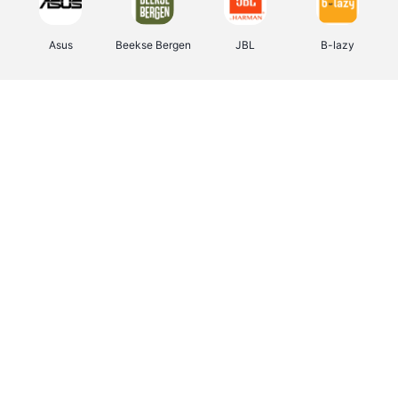
Asus
Beekse Bergen
JBL
B-lazy
Direct Ferries
Tefal
Rentcars BE
CAMPER
Holidaysuites.be
DreamLand
Stronger
Philips Hue
Yves Rocher
Babor
RAD
Marie-Stella-Maris