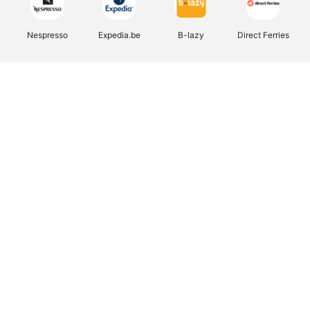
Nespresso
Expedia.be
B-lazy
Direct Ferries
Shop like you Give A Damn
Stronger
Tefal
DreamLand
Yves Rocher
Rentcars BE
CAMPER
Marie-Stella-Maris
Philips Hue
Babor
Schäfer Shop
Walibi