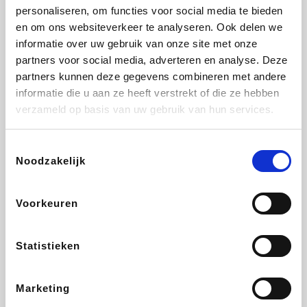
personaliseren, om functies voor social media te bieden
Fnac
Beauty Plaza
Tuifly.be
Dyson
en om ons websiteverkeer te analyseren. Ook delen we
informatie over uw gebruik van onze site met onze
partners voor social media, adverteren en analyse. Deze
partners kunnen deze gegevens combineren met andere
informatie die u aan ze heeft verstrekt of die ze hebben
Weekendesk
Sarenza
Schiesser
Interhome
verzameld op basis van uw gebruik van hun services.
Toestemmingsselectie
Noodzakelijk
Bolt Energie
Maxi Zoo
Auto5
Lufthansa
Voorkeuren
Statistieken
CheapTickets.be
Hunkemöller
Tempur
DeubaXXL
Marketing