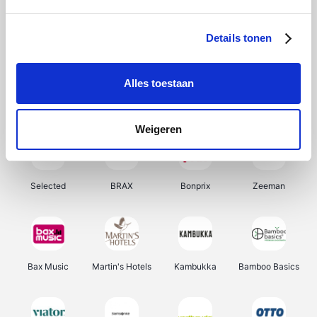
About You
Ekoi
Office-Deals
Pizzahut.be
Details tonen
Alles toestaan
Samsung
My Jewellery
Delonghi
Tennis Point
Weigeren
Selected
BRAX
Bonprix
Zeeman
Bax Music
Martin's Hotels
Kambukka
Bamboo Basics