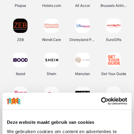
Plopsa
Hotels.com
All Accor
Brussels Airlines
ZEB
Wondr.Care
Disneyland Paris
EuroGifts
Ibood
Shein
Manutan
Get Your Guide
YourSurprise.be
Sunparks
Maisons du Monde
Transavia
Deze website maakt gebruik van cookies
We gebruiken cookies om content en advertenties te