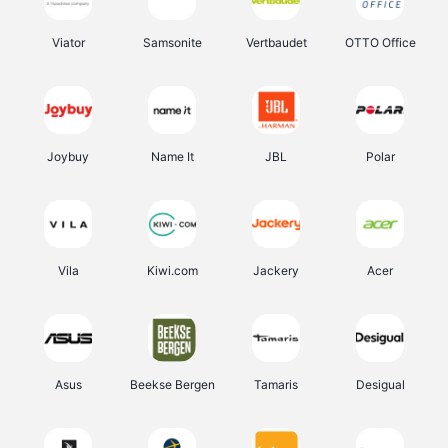
Viator
Samsonite
Vertbaudet
OTTO Office
Joybuy
Name It
JBL
Polar
Vila
Kiwi.com
Jackery
Acer
Asus
Beekse Bergen
Tamaris
Desigual