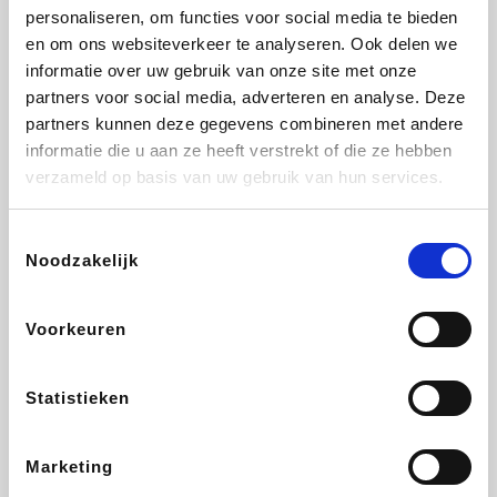
personaliseren, om functies voor social media te bieden
Beauty Plaza
Fnac
Tuifly.be
Dyson
en om ons websiteverkeer te analyseren. Ook delen we
informatie over uw gebruik van onze site met onze
partners voor social media, adverteren en analyse. Deze
partners kunnen deze gegevens combineren met andere
informatie die u aan ze heeft verstrekt of die ze hebben
Sarenza
Interhome
Schiesser
Bolt Energie
verzameld op basis van uw gebruik van hun services.
Toestemmingsselectie
Noodzakelijk
Auto5
Maxi Zoo
Lufthansa
DeubaXXL
Voorkeuren
Statistieken
Ekoi
CheapTickets.be
Tempur
About You
Marketing