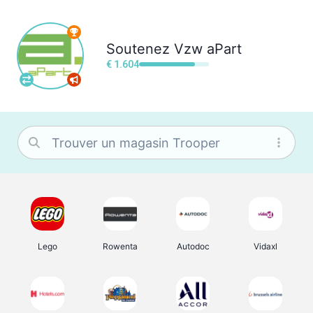
Soutenez
Vzw aPart
€ 1.604
Lego
Rowenta
Autodoc
Vidaxl