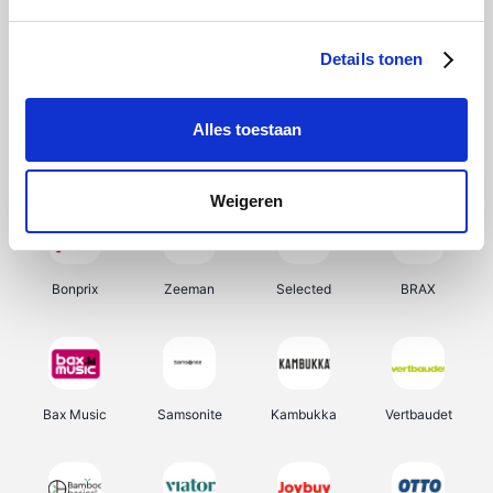
Office-Deals
Hunkemöller
Pizzahut.be
My Jewellery
Details tonen
Alles toestaan
Weekendesk
Tennis Point
Samsung
Delonghi
Weigeren
Bonprix
Zeeman
Selected
BRAX
Bax Music
Samsonite
Kambukka
Vertbaudet