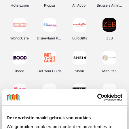
Hotels.com
Plopsa
All Accor
Brussels Airlines
Wondr.Care
Disneyland Paris
EuroGifts
ZEB
Ibood
Get Your Guide
Shein
Manutan
YourSurprise.be
Sunparks
Maisons du Monde
Transavia
Deze website maakt gebruik van cookies
We gebruiken cookies om content en advertenties te