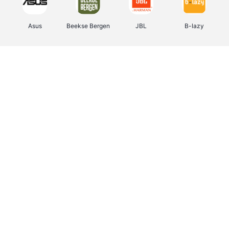
Asus
Beekse Bergen
JBL
B-lazy
Direct Ferries
Pixartprinting
Tefal
Rentcars BE
CAMPER
Holidaysuites.be
Stronger
DreamLand
Philips Hue
Yves Rocher
Babor
RAD