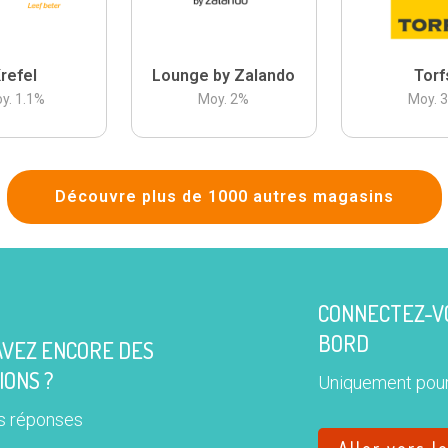
refel
Lounge by Zalando
Torf
y.
1.1
%
Moy.
2
%
Moy.
Découvre plus de 1000 autres magasins
CONNECTEZ-VO
BORD
AVEZ ENCORE DES
IONS ?
Uniquement pour
s réponses