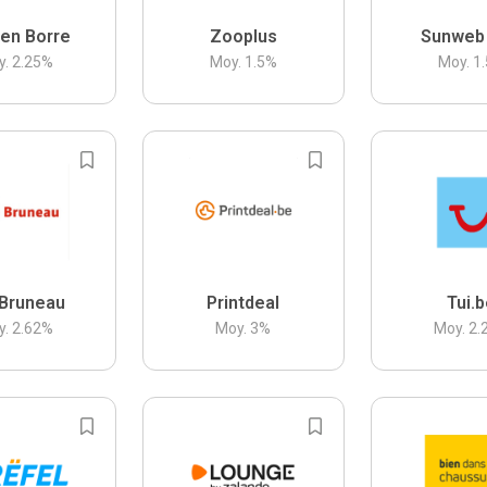
en Borre
Zooplus
Sunweb
y.
2.25
%
Moy.
1.5
%
Moy.
1.
Bruneau
Printdeal
Tui.
y.
2.62
%
Moy.
3
%
Moy.
2.