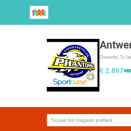
Antwe
Chouette, Tu fa
€ 2.897