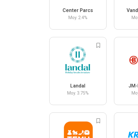
Center Parcs
Vand
Moy.
2.4
%
Mo
Landal
JM-
Moy.
3.75
%
Mo