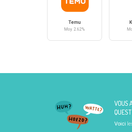
Temu
K
Moy.
2.62
%
Mo
VOUS 
QUEST
Voici
le