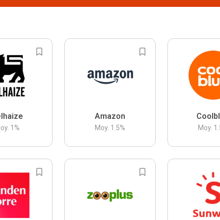
lhaize
Amazon
Coolb
oy.
1
%
Moy.
1.5
%
Moy.
1.