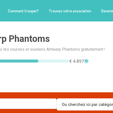
Comment trooper?
Trouvez votre association
Devenir
rp Phantoms
is tes courses et soutiens Antwerp Phantoms gratuitement !
€ 4.897