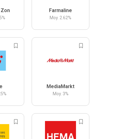
 Zon
Farmaline
5
%
Moy.
2.62
%
be
MediaMarkt
25
%
Moy.
3
%