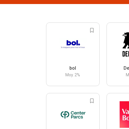
bol
De
Moy.
2
%
M