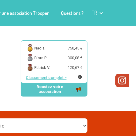
FR
 une association Trooper
Questions ?
Nadia
750,45 €
Bjorn P.
300,08 €
Patrick V.
120,67 €
Classement complet
>
Boostez votre
association