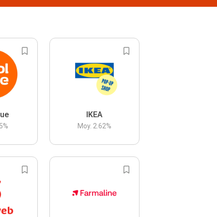
lue
IKEA
5
%
Moy.
2.62
%