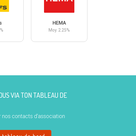
s
HEMA
3
%
Moy.
2.25
%
US VIA TON TABLEAU DE
 nos contacts d'association