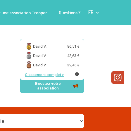
FR
 une association Trooper
Questions ?
David V.
86,51 €
David V.
42,63 €
David V.
39,45 €
Classement complet
>
Boostez votre
association