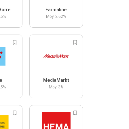
Borre
Farmaline
25
%
Moy.
2.62
%
be
MediaMarkt
25
%
Moy.
3
%