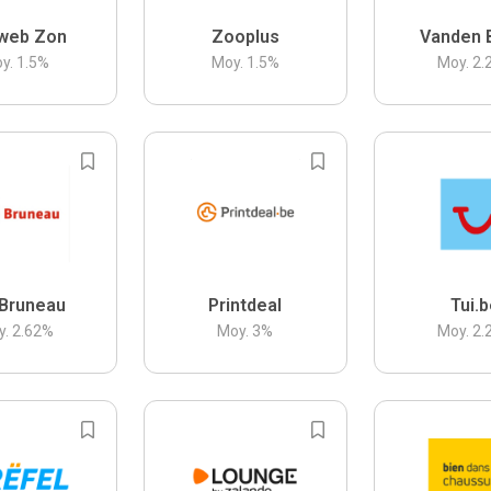
web Zon
Zooplus
Vanden 
y.
1.5
%
Moy.
1.5
%
Moy.
2.
Bruneau
Printdeal
Tui.
y.
2.62
%
Moy.
3
%
Moy.
2.