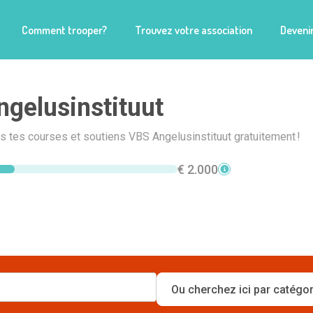
Comment trooper?
Trouvez votre association
Devenir
gelusinstituut
is tes courses et soutiens VBS Angelusinstituut gratuitement !
€ 2.000