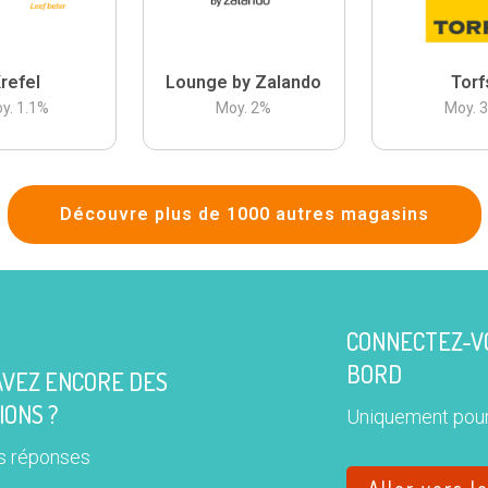
refel
Lounge by Zalando
Torf
y.
1.1
%
Moy.
2
%
Moy.
Découvre plus de 1000 autres magasins
CONNECTEZ-VO
BORD
AVEZ ENCORE DES
IONS ?
Uniquement pour
s réponses