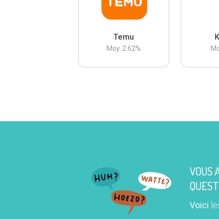
Temu
K
Moy.
2.62
%
Mo
VOUS 
QUEST
Voici
le