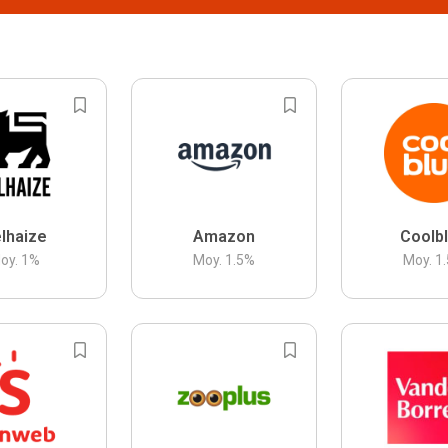
lhaize
Amazon
Coolb
oy.
1
%
Moy.
1.5
%
Moy.
1.