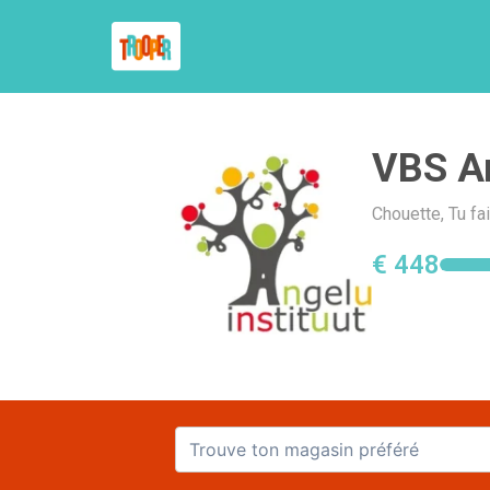
VBS An
Chouette, Tu fa
€ 448