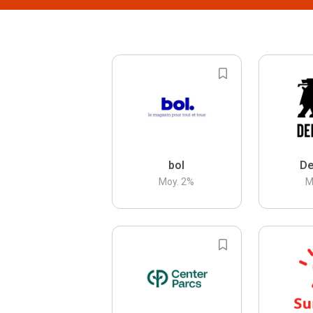
bol
De
Moy.
2
%
M