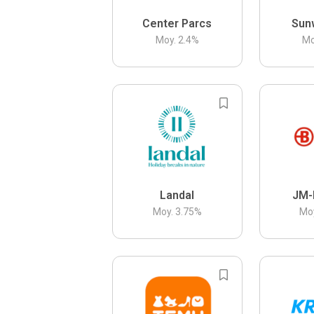
Center Parcs
Sun
Moy.
2.4
%
Mo
Landal
JM-
Moy.
3.75
%
Mo