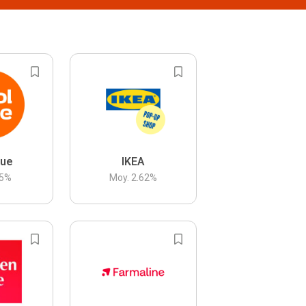
lue
IKEA
5
%
Moy.
2.62
%