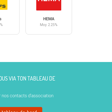
s
HEMA
3
%
Moy.
2.25
%
US VIA TON TABLEAU DE
 nos contacts d'association