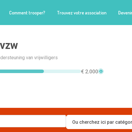
Comment trooper?
Trouvez votre association
Devenir
vzw
dersteuning van vrijwilligers
€ 2.000