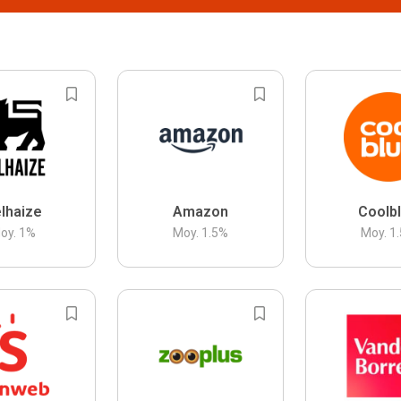
lhaize
Amazon
Coolb
oy.
1
%
Moy.
1.5
%
Moy.
1.