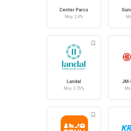
Center Parcs
Sun
Moy.
2.4
%
Mo
Landal
JM-
Moy.
3.75
%
Mo