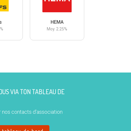
s
HEMA
3
%
Moy.
2.25
%
US VIA TON TABLEAU DE
 nos contacts d'association