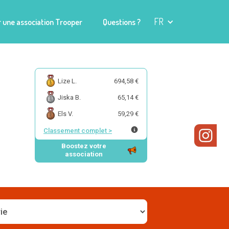
FR
 une association Trooper
Questions ?
Lize L.
694,58 €
Jiska B.
65,14 €
Els V.
59,29 €
Classement complet
>
Boostez votre
association