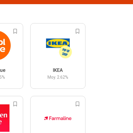
lue
IKEA
5
%
Moy.
2.62
%