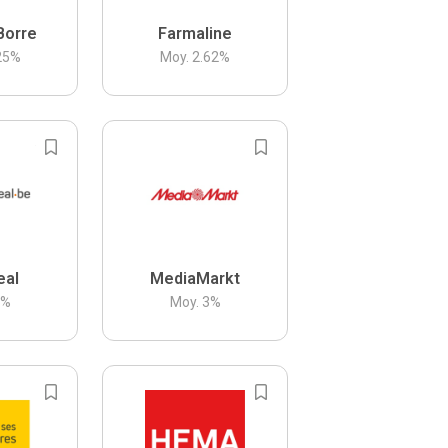
Borre
Farmaline
25
%
Moy.
2.62
%
eal
MediaMarkt
3
%
Moy.
3
%