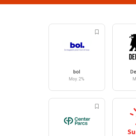
bol
De
Moy.
2
%
M