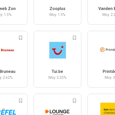
web Zon
Zooplus
Vanden 
y.
1.5
%
Moy.
1.5
%
Moy.
2.
Bruneau
Tui.be
Printd
y.
2.62
%
Moy.
2.25
%
Moy.