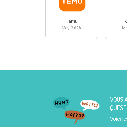
Temu
K
Moy.
2.62
%
Mo
VOUS 
QUEST
Voici
le