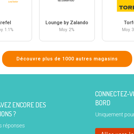
refel
Lounge by Zalando
Torf
y.
1.1
%
Moy.
2
%
Moy.
Découvre plus de 1000 autres magasins
CONNECTEZ-VO
BORD
AVEZ ENCORE DES
IONS ?
Uniquement pour
s réponses