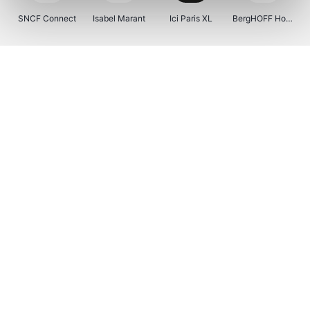
SNCF Connect
Isabel Marant
Ici Paris XL
BergHOFF Home
Kenwood
Brouwland
I-run
Moulinex
Happy Size
Atlas & Zanzibar
Visiondirect
123optic
Warredal
Marlies Dekkers
Lyca Mobile
Tiqets