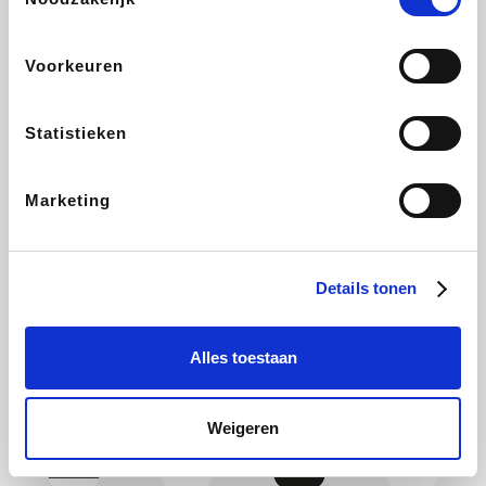
Yves Rocher
Rentcars BE
CAMPER
Marie-Stella-Maris
Voorkeuren
Statistieken
Philips Hue
Babor
Schäfer Shop
Walibi
Marketing
Pierre et Vacances
RAD
Spartoo
Plopsa Verblijven
Details tonen
Alles toestaan
Pixartprinting
BBODY
Holidaysuites.be
Radisson Hotels
Weigeren