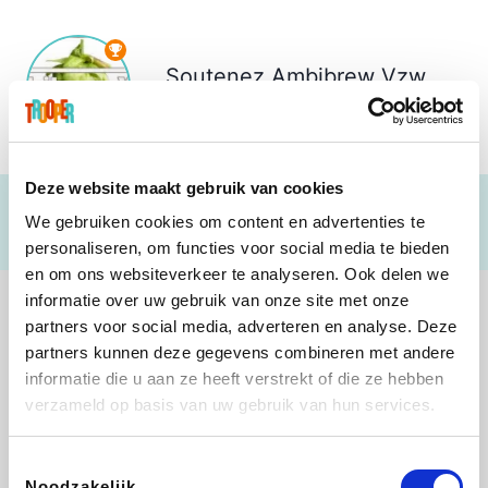
Soutenez
Ambibrew Vzw
€ 326
Deze website maakt gebruik van cookies
We gebruiken cookies om content en advertenties te
personaliseren, om functies voor social media te bieden
en om ons websiteverkeer te analyseren. Ook delen we
informatie over uw gebruik van onze site met onze
partners voor social media, adverteren en analyse. Deze
partners kunnen deze gegevens combineren met andere
informatie die u aan ze heeft verstrekt of die ze hebben
Shop like you Give A Damn
Stronger
Tefal
DreamLand
verzameld op basis van uw gebruik van hun services.
Toestemmingsselectie
Noodzakelijk