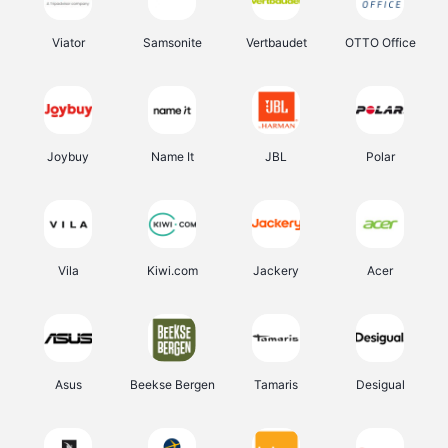
Viator
Samsonite
Vertbaudet
OTTO Office
Joybuy
Name It
JBL
Polar
Vila
Kiwi.com
Jackery
Acer
Asus
Beekse Bergen
Tamaris
Desigual