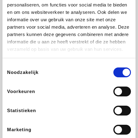
personaliseren, om functies voor social media te bieden
Fnac
Beauty Plaza
Tuifly.be
Dyson
en om ons websiteverkeer te analyseren. Ook delen we
informatie over uw gebruik van onze site met onze
partners voor social media, adverteren en analyse. Deze
partners kunnen deze gegevens combineren met andere
informatie die u aan ze heeft verstrekt of die ze hebben
Weekendesk
Sarenza
Schiesser
Interhome
verzameld op basis van uw gebruik van hun services.
Toestemmingsselectie
Noodzakelijk
Bolt Energie
Maxi Zoo
Auto5
Lufthansa
Voorkeuren
Statistieken
CheapTickets.be
Hunkemöller
Tempur
DeubaXXL
Marketing