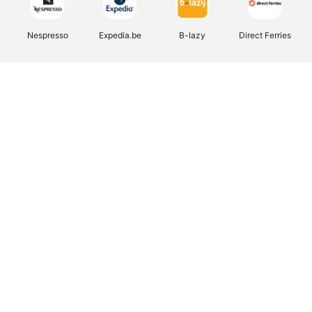
Nespresso
Expedia.be
B-lazy
Direct Ferries
Shop like you Give A Damn
Stronger
Tefal
DreamLand
Yves Rocher
Rentcars BE
CAMPER
Marie-Stella-Maris
Philips Hue
Babor
Schäfer Shop
Walibi