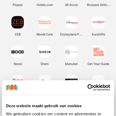
Plopsa
Hotels.com
All Accor
Brussels Airlines
ZEB
Wondr.Care
Disneyland Paris
EuroGifts
Ibood
Shein
Manutan
Get Your Guide
YourSurprise.be
Sunparks
Maisons du Monde
Transavia
Deze website maakt gebruik van cookies
We gebruiken cookies om content en advertenties te