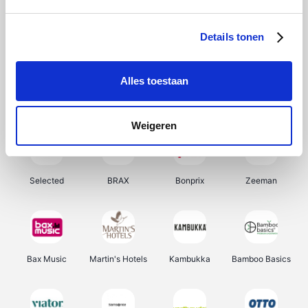
About You
Ekoi
Office-Deals
Pizzahut.be
Details tonen
Alles toestaan
Samsung
My Jewellery
Delonghi
Tennis Point
Weigeren
Selected
BRAX
Bonprix
Zeeman
Bax Music
Martin's Hotels
Kambukka
Bamboo Basics