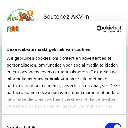
Soutenez
AKV 'n
Oeverschot
€ 334
Deze website maakt gebruik van cookies
We gebruiken cookies om content en advertenties te
personaliseren, om functies voor social media te bieden
en om ons websiteverkeer te analyseren. Ook delen we
informatie over uw gebruik van onze site met onze
partners voor social media, adverteren en analyse. Deze
partners kunnen deze gegevens combineren met andere
informatie die u aan ze heeft verstrekt of die ze hebben
Shop like you Give A Damn
Stronger
Tefal
DreamLand
verzameld op basis van uw gebruik van hun services.
Toestemmingsselectie
Noodzakelijk