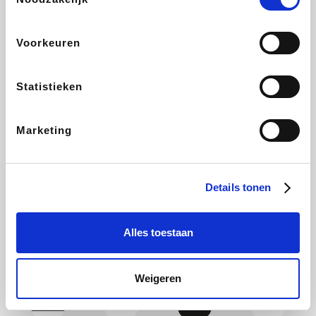
Yves Rocher
Rentcars BE
CAMPER
Marie-Stella-Maris
Voorkeuren
Statistieken
Philips Hue
Babor
Schäfer Shop
Walibi
Marketing
Pierre et Vacances
RAD
Spartoo
Plopsa Verblijven
Details tonen
Alles toestaan
Pixartprinting
BBODY
Holidaysuites.be
Radisson Hotels
Weigeren