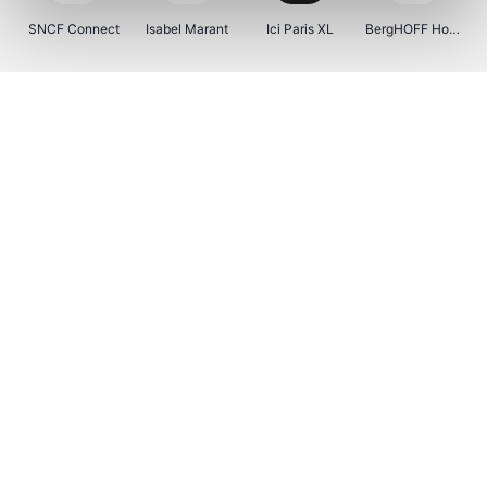
SNCF Connect
Isabel Marant
Ici Paris XL
BergHOFF Home
Kenwood
Brouwland
I-run
Moulinex
Happy Size
Atlas & Zanzibar
Visiondirect
123optic
Warredal
Marlies Dekkers
Lyca Mobile
Tiqets