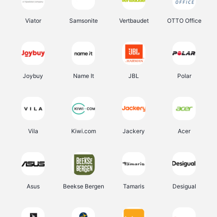
Viator
Samsonite
Vertbaudet
OTTO Office
Joybuy
Name It
JBL
Polar
Vila
Kiwi.com
Jackery
Acer
Asus
Beekse Bergen
Tamaris
Desigual