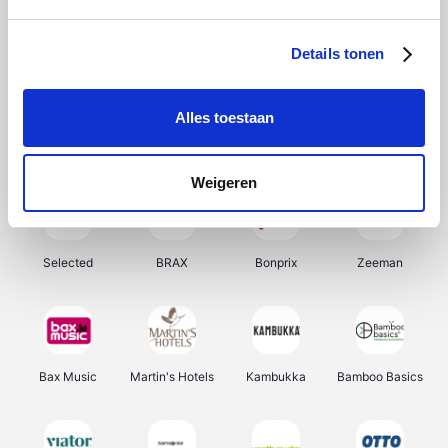
About You
Ekoi
Office-Deals
Pizzahut.be
Details tonen
Alles toestaan
Samsung
My Jewellery
Delonghi
Tennis Point
Weigeren
Selected
BRAX
Bonprix
Zeeman
Bax Music
Martin's Hotels
Kambukka
Bamboo Basics