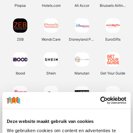
Plopsa
Hotels.com
All Accor
Brussels Airlines
ZEB
Wondr.Care
Disneyland Paris
EuroGifts
Ibood
Shein
Manutan
Get Your Guide
YourSurprise.be
Sunparks
Maisons du Monde
Transavia
Deze website maakt gebruik van cookies
We gebruiken cookies om content en advertenties te