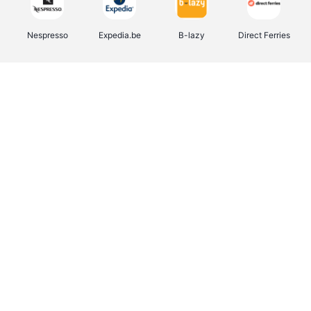
Nespresso
Expedia.be
B-lazy
Direct Ferries
Shop like you Give A Damn
Stronger
Tefal
DreamLand
Yves Rocher
Rentcars BE
CAMPER
Marie-Stella-Maris
Philips Hue
Babor
Schäfer Shop
Walibi