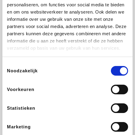
personaliseren, om functies voor social media te bieden
Fnac
Beauty Plaza
Tuifly.be
Dyson
en om ons websiteverkeer te analyseren. Ook delen we
informatie over uw gebruik van onze site met onze
partners voor social media, adverteren en analyse. Deze
partners kunnen deze gegevens combineren met andere
informatie die u aan ze heeft verstrekt of die ze hebben
Weekendesk
Sarenza
Schiesser
Interhome
verzameld op basis van uw gebruik van hun services.
Toestemmingsselectie
Noodzakelijk
Bolt Energie
Maxi Zoo
Auto5
Lufthansa
Voorkeuren
Statistieken
CheapTickets.be
Hunkemöller
Tempur
DeubaXXL
Marketing