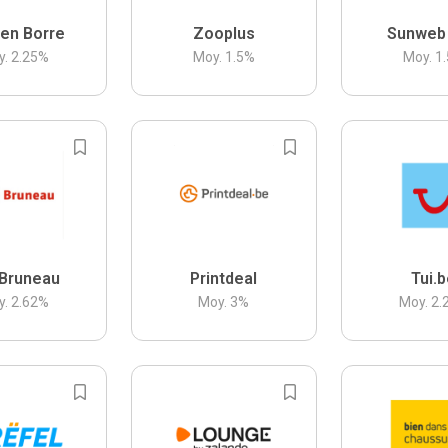
en Borre
Zooplus
Sunweb
y.
2.25
%
Moy.
1.5
%
Moy.
1.
Bruneau
Printdeal
Tui.
y.
2.62
%
Moy.
3
%
Moy.
2.