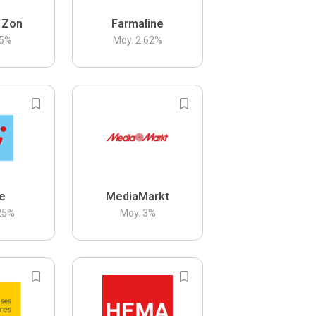
 Zon
Farmaline
5
%
Moy.
2.62
%
be
MediaMarkt
25
%
Moy.
3
%