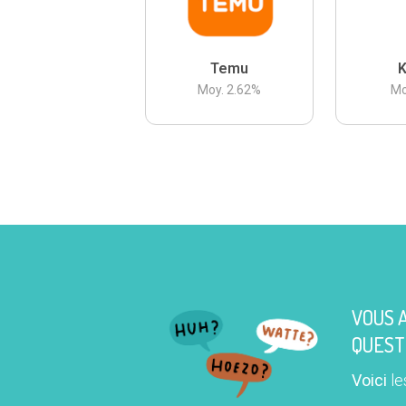
Temu
K
Moy.
2.62
%
Mo
VOUS 
QUEST
Voici
le