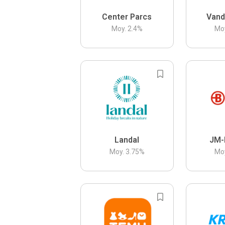
Center Parcs
Vand
Moy.
2.4
%
Mo
Landal
JM-
Moy.
3.75
%
Mo