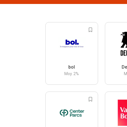
bol
De
Moy.
2
%
M