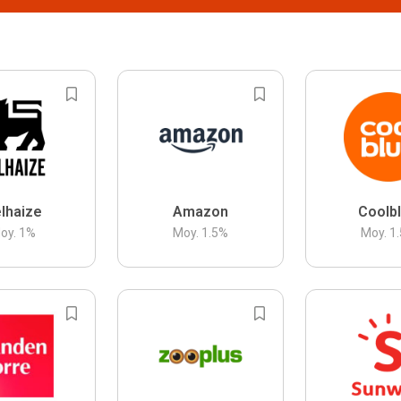
lhaize
Amazon
Coolb
oy.
1
%
Moy.
1.5
%
Moy.
1.