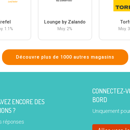
refel
Lounge by Zalando
Torf
y.
1.1
%
Moy.
2
%
Moy.
Découvre plus de 1000 autres magasins
CONNECTEZ-VO
BORD
AVEZ ENCORE DES
IONS ?
Uniquement pour
s réponses