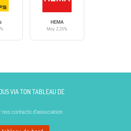
s
HEMA
3
%
Moy.
2.25
%
US VIA TON TABLEAU DE
 nos contacts d'association