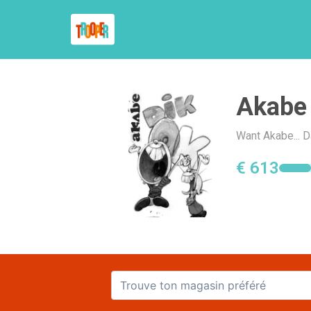
Akabe 
Want Akabe... D
€ 613