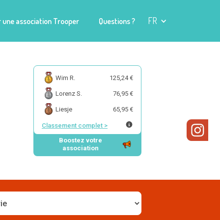
FR
 une association Trooper
Questions ?
Wim R.
125,24 €
Lorenz S.
76,95 €
Liesje
65,95 €
Classement complet
>
Boostez votre
association