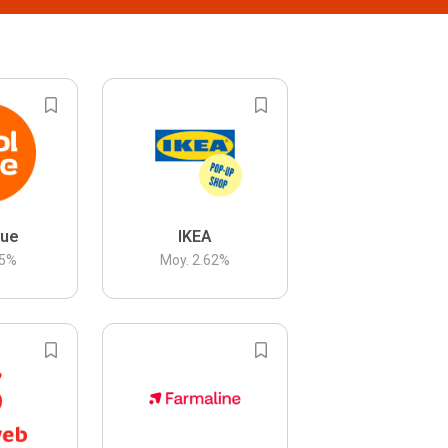
lue
IKEA
5
%
Moy.
2.62
%