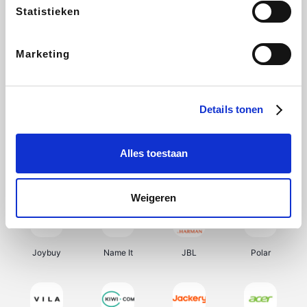
Statistieken
Selected
BRAX
Bonprix
Zeeman
Marketing
Bax Music
Martin's Hotels
Kambukka
Bamboo Basics
Details tonen
Alles toestaan
Viator
Samsonite
Vertbaudet
OTTO Office
Weigeren
Joybuy
Name It
JBL
Polar