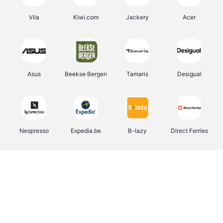
Vila
Kiwi.com
Jackery
Acer
Asus
Beekse Bergen
Tamaris
Desigual
Nespresso
Expedia.be
B-lazy
Direct Ferries
Shop like you Give A Damn
Stronger
Tefal
DreamLand