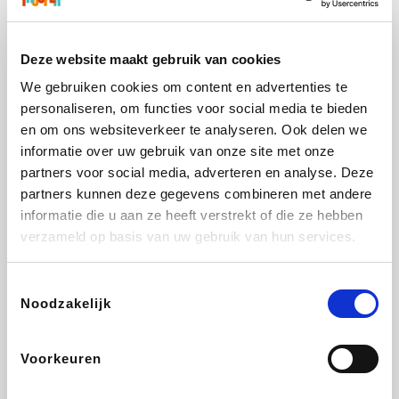
Bolt Energie
Maxi Zoo
Auto5
Lufthansa
Deze website maakt gebruik van cookies
We gebruiken cookies om content en advertenties te
personaliseren, om functies voor social media te bieden
CheapTickets.be
Hunkemöller
Tempur
DeubaXXL
en om ons websiteverkeer te analyseren. Ook delen we
informatie over uw gebruik van onze site met onze
partners voor social media, adverteren en analyse. Deze
partners kunnen deze gegevens combineren met andere
informatie die u aan ze heeft verstrekt of die ze hebben
About You
Ekoi
Office-Deals
Pizzahut.be
verzameld op basis van uw gebruik van hun services.
Toestemmingsselectie
Noodzakelijk
Samsung
My Jewellery
Delonghi
Tennis Point
Voorkeuren