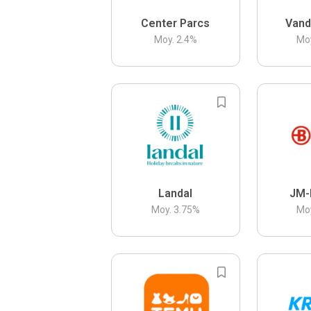
Center Parcs
Vand
Moy.
2.4
%
Mo
Landal
JM-
Moy.
3.75
%
Mo