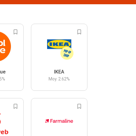
lue
IKEA
5
%
Moy.
2.62
%