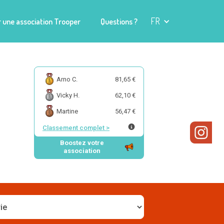
FR
 une association Trooper
Questions ?
Arno C.
81,65 €
Vicky H.
62,10 €
Martine
56,47 €
Classement complet
>
Boostez votre
association