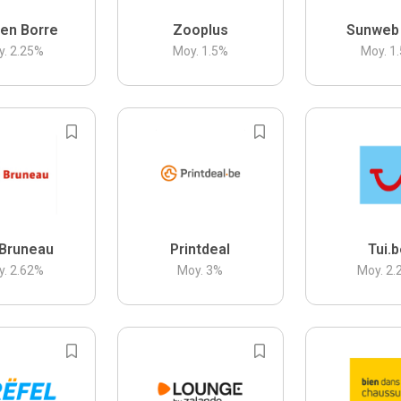
en Borre
Zooplus
Sunweb
y.
2.25
%
Moy.
1.5
%
Moy.
1.
Bruneau
Printdeal
Tui.
y.
2.62
%
Moy.
3
%
Moy.
2.