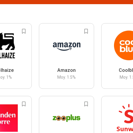
lhaize
Amazon
Coolb
oy.
1
%
Moy.
1.5
%
Moy.
1.