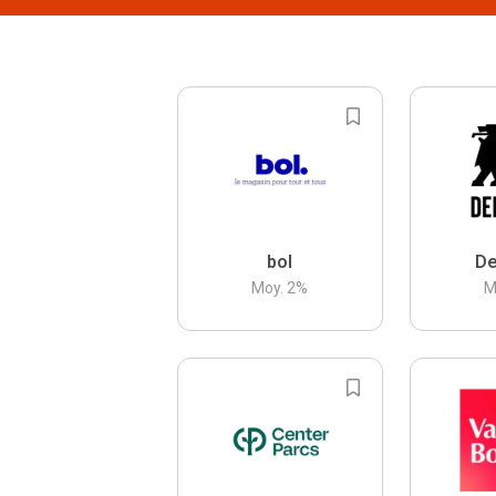
bol
De
Moy.
2
%
M