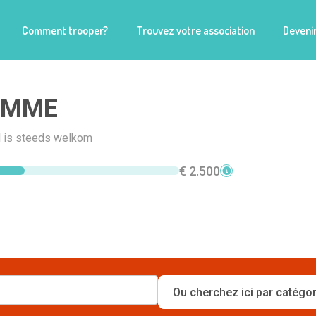
Comment trooper?
Trouvez votre association
Devenir
AMME
l is steeds welkom
€ 2.500