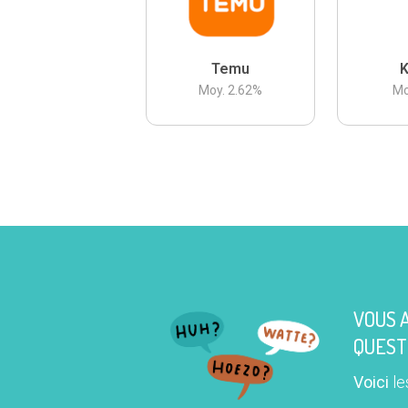
Temu
K
Moy.
2.62
%
Mo
VOUS 
QUEST
Voici
le