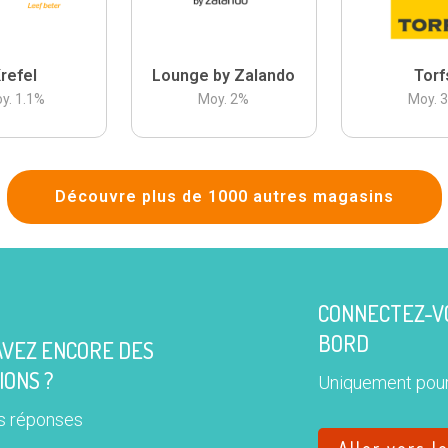
refel
Lounge by Zalando
Torf
y.
1.1
%
Moy.
2
%
Moy.
Découvre plus de 1000 autres magasins
CONNECTEZ-VO
BORD
AVEZ ENCORE DES
IONS ?
Uniquement pour
s réponses