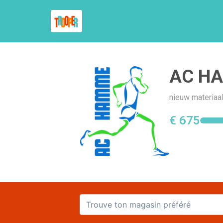
AC H
nieuw materiaa
€ 675