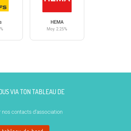
s
HEMA
3
%
Moy.
2.25
%
US VIA TON TABLEAU DE
 nos contacts d'association