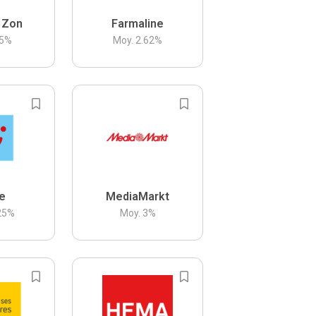
 Zon
Farmaline
5
%
Moy.
2.62
%
be
MediaMarkt
25
%
Moy.
3
%