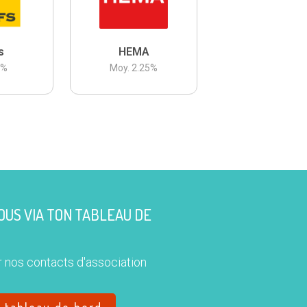
s
HEMA
3
%
Moy.
2.25
%
US VIA TON TABLEAU DE
 nos contacts d'association