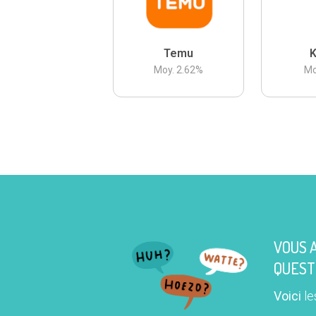
Temu
K
Moy.
2.62
%
Mo
VOUS 
QUEST
Voici
le