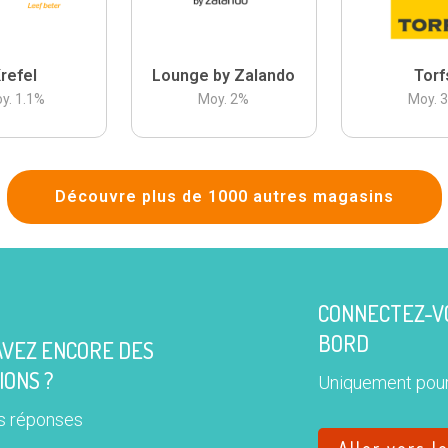
refel
Lounge by Zalando
Torf
y.
1.1
%
Moy.
2
%
Moy.
Découvre plus de 1000 autres magasins
CONNECTEZ-VO
BORD
AVEZ ENCORE DES
IONS ?
Uniquement pour
s réponses