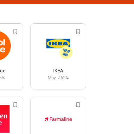
lue
IKEA
5
%
Moy.
2.62
%