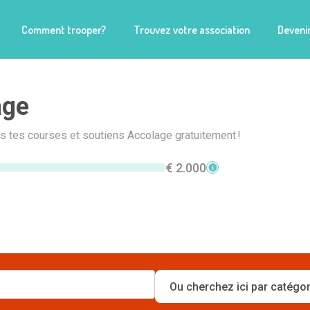
Comment trooper?
Trouvez votre association
Devenir
age
is tes courses et soutiens Accolage gratuitement !
€ 2.000