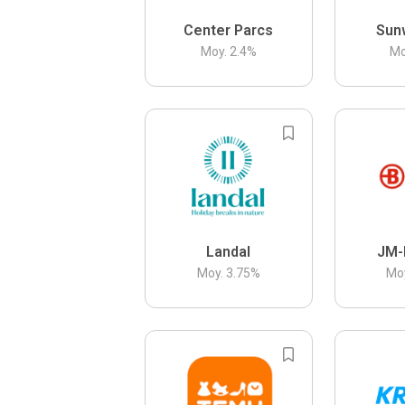
Center Parcs
Sun
Moy.
2.4
%
Mo
Landal
JM-
Moy.
3.75
%
Mo