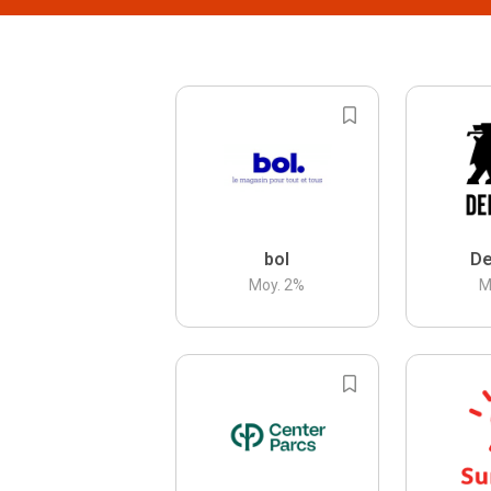
bol
De
Moy.
2
%
M