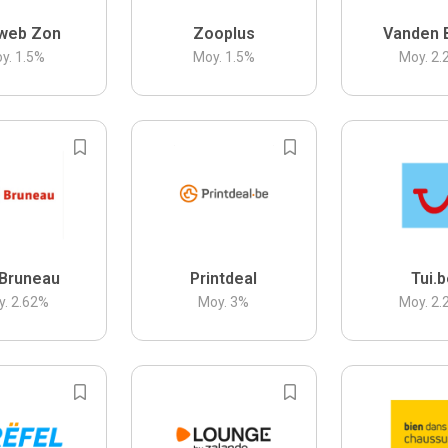
web Zon
Zooplus
Vanden 
y.
1.5
%
Moy.
1.5
%
Moy.
2.
Bruneau
Printdeal
Tui.
y.
2.62
%
Moy.
3
%
Moy.
2.