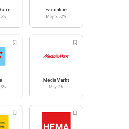
Borre
Farmaline
25
%
Moy.
2.62
%
be
MediaMarkt
25
%
Moy.
3
%