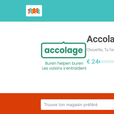
Accol
Chouette, Tu fa
€ 24