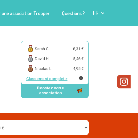
FR
 une association Trooper
Questions ?
Sarah C.
8,31 €
David H.
5,46 €
Nicolas L.
4,95 €
Classement complet
>
Boostez votre
association