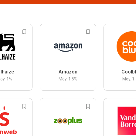
lhaize
Amazon
Coolb
oy.
1
%
Moy.
1.5
%
Moy.
1.