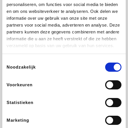
personaliseren, om functies voor social media te bieden
Beauty Plaza
Fnac
Tuifly.be
Dyson
en om ons websiteverkeer te analyseren. Ook delen we
informatie over uw gebruik van onze site met onze
partners voor social media, adverteren en analyse. Deze
partners kunnen deze gegevens combineren met andere
informatie die u aan ze heeft verstrekt of die ze hebben
Weekendesk
Sarenza
Schiesser
Interhome
verzameld op basis van uw gebruik van hun services.
Toestemmingsselectie
Noodzakelijk
Bolt Energie
Auto5
Maxi Zoo
Lufthansa
Voorkeuren
Statistieken
CheapTickets.be
Hunkemöller
Tempur
DeubaXXL
Marketing