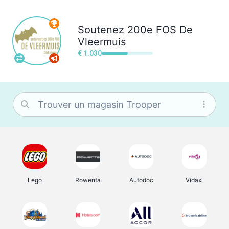
Soutenez
200e FOS De
Vleermuis
€ 1.030
Lego
Rowenta
Autodoc
Vidaxl