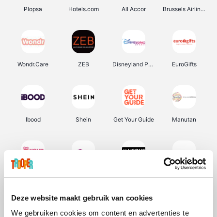
Plopsa
Hotels.com
All Accor
Brussels Airlines
Wondr.Care
ZEB
Disneyland Paris
EuroGifts
Ibood
Shein
Get Your Guide
Manutan
YourSurprise.be
Sunparks
Maisons du Monde
Transavia
Deze website maakt gebruik van cookies
We gebruiken cookies om content en advertenties te