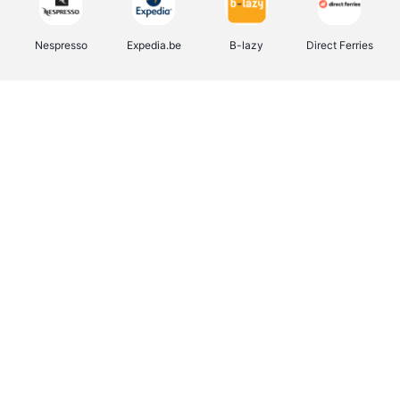
Nespresso
Expedia.be
B-lazy
Direct Ferries
Shop like you Give A Damn
Tefal
Rentcars BE
DreamLand
CAMPER
Yves Rocher
Stronger
Philips Hue
Babor
RAD
Schäfer Shop
Marie-Stella-Maris