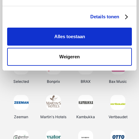
About You
Ekoi
Office-Deals
Pizzahut.be
Details tonen
Alles toestaan
Samsung
Delonghi
Tennis Point
My Jewellery
Weigeren
Selected
Bonprix
BRAX
Bax Music
Zeeman
Martin's Hotels
Kambukka
Vertbaudet