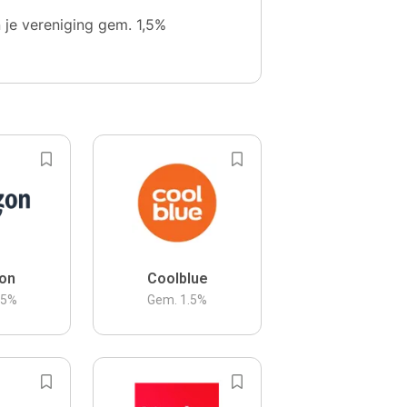
n je vereniging gem. 1,5%
on
Coolblue
.5
%
Gem.
1.5
%