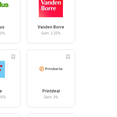
us
Vanden Borre
.5
%
Gem.
2.25
%
be
Printdeal
25
%
Gem.
3
%