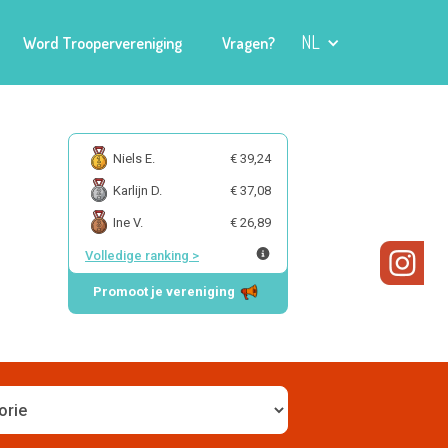
NL
Word Troopervereniging
Vragen?
Niels E.
€ 39,24
Karlijn D.
€ 37,08
Ine V.
€ 26,89
Volledige ranking
>
Promoot je vereniging