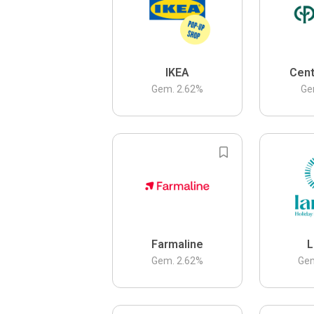
IKEA
Cent
Gem.
2.62
%
Ge
Farmaline
L
Gem.
2.62
%
Ge