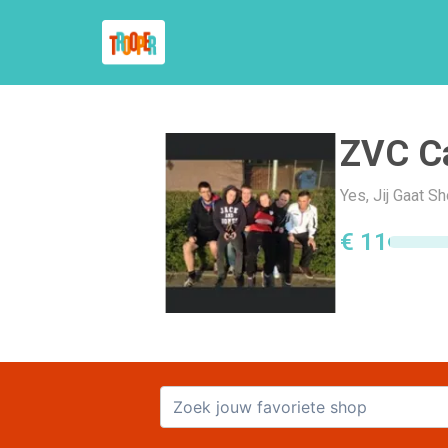
ZVC Ca
Yes, Jij Gaat S
€ 11