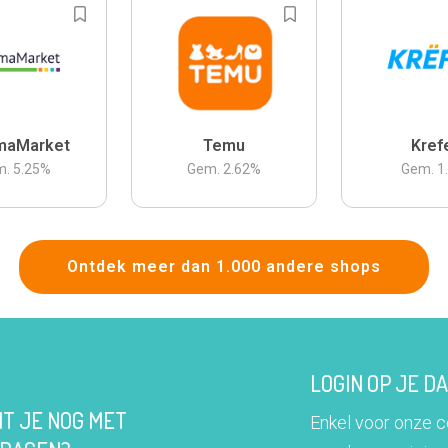
maMarket
Temu
Kref
m.
5.25
%
Gem.
2.62
%
Gem.
1
Ontdek meer dan 1.000 andere shops
LOGIN OP JE 
IT JE NOG MET
Enkel voor onze 