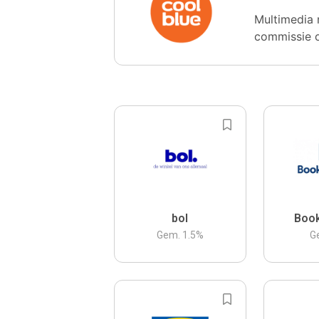
Multimedia 
commissie 
bol
Boo
Gem.
1.5
%
G