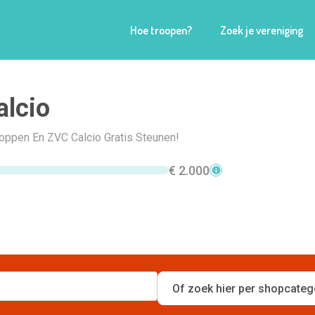
Hoe troopen?
Zoek je vereniging
lcio
hoppen En ZVC Calcio Gratis Steunen!
€ 2.000