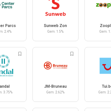
er Parcs
Sunweb Zon
Zoopl
m.
2.4
%
Gem.
1.5
%
Gem.
1
andal
JM-Bruneau
Tui.
m.
3.75
%
Gem.
2.62
%
Gem.
2.