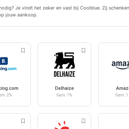
nodig? Je vindt het zeker en vast bij Coolblue. Zij schenke
op jouw aankoop.
king.com
Delhaize
Amaz
em.
2
%
Gem.
1
%
Gem.
1