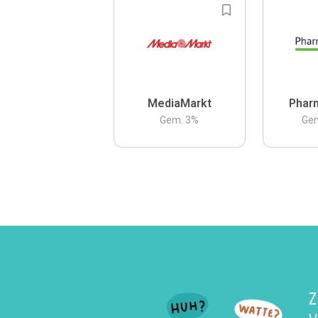
MediaMarkt
Phar
Gem.
3
%
Ge
Z