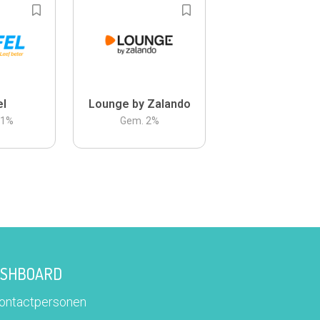
el
Lounge by Zalando
.1
%
Gem.
2
%
DASHBOARD
contactpersonen